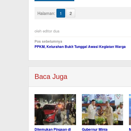
Halaman:
1
2
oleh
editor dua
Navigasi
Pos sebelumnya
PPKM, Kelurahan Bukit Tunggal Awasi Kegiatan Warga
pos
Baca Juga
Ditemukan Pingsan di
Gubernur Minta
M