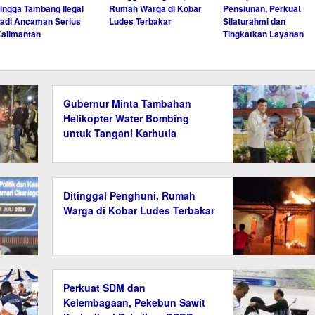
ingga Tambang Ilegal
Rumah Warga di Kobar
Pensiunan, Perkuat
adi Ancaman Serius
Ludes Terbakar
Silaturahmi dan
alimantan
Tingkatkan Layanan
Gubernur Minta Tambahan
Helikopter Water Bombing
untuk Tangani Karhutla
Kalteng
Ditinggal Penghuni, Rumah
Warga di Kobar Ludes Terbakar
Perkuat SDM dan
Kelembagaan, Pekebun Sawit