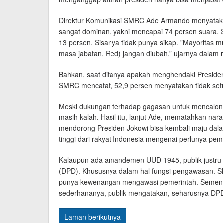
Direktur Komunikasi SMRC Ade Armando menyataka
sangat dominan, yakni mencapai 74 persen suara. 
13 persen. Sisanya tidak punya sikap. ”Mayoritas
masa jabatan, Red) jangan diubah,” ujarnya dalam ril
Bahkan, saat ditanya apakah menghendaki Presiden
SMRC mencatat, 52,9 persen menyatakan tidak setu
Meski dukungan terhadap gagasan untuk mencalonkan
masih kalah. Hasil itu, lanjut Ade, mematahkan nar
mendorong Presiden Jokowi bisa kembali maju dala
tinggi dari rakyat Indonesia mengenai perlunya pe
Kalaupun ada amandemen UUD 1945, publik justr
(DPD). Khususnya dalam hal fungsi pengawasan. S
punya kewenangan mengawasi pemerintah. Sementar
sederhananya, publik mengatakan, seharusnya DPD 
Laman berikutnya