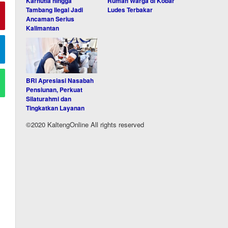
Karhutla hingga
Rumah Warga di Kobar
Tambang Ilegal Jadi
Ludes Terbakar
Ancaman Serius
Kalimantan
BRI Apresiasi Nasabah
Pensiunan, Perkuat
Silaturahmi dan
Tingkatkan Layanan
©2020 KaltengOnline All rights reserved