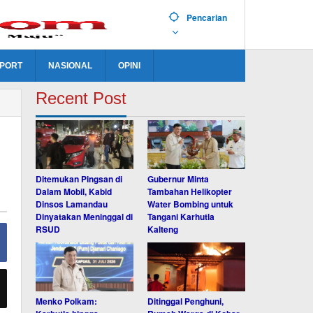
Pencarian
PORT
NASIONAL
OPINI
Recent Post
Ditemukan Pingsan di
Gubernur Minta
Dalam Mobil, Kabid
Tambahan Helikopter
Dinsos Lamandau
Water Bombing untuk
Dinyatakan Meninggal di
Tangani Karhutla
RSUD
Kalteng
Menko Polkam:
Ditinggal Penghuni,