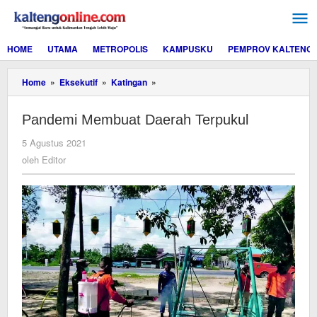
Lewati
ke
konten
HOME
UTAMA
METROPOLIS
KAMPUSKU
PEMPROV KALTENG
Pandemi
Home
»
Eksekutif
»
Katingan
»
Membuat
Daerah
Pandemi Membuat Daerah Terpukul
Terpukul
oleh
5 Agustus 2021
Editor
oleh
Editor