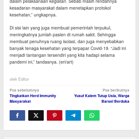
dalam pelaksanaan kegiatan. Sebab masih rendahnya
kesadaran masyarakat dalam menetapkan protokol
kesehatan,” ungkapnya.
Di sisi lain yang juga membuat pemerintah terpukul,
meningkatnya jumlah pasien di rumah sakit. Sehingga
membuat penuhnya ruang isolasi, dan juga menyebabkan
banyak tenaga kesehatan yang terpapar Covid-19. “Jadi ini
menjadi tantangan tersendiri yang kita hadapi selama
pandemi ini,” tandasnya. (eri/art)
oleh
Editor
Navigasi
Pos sebelumnya
Pos berikutnya
Tingkatkan Herd Immunity
Yusuf Kalem Tutup Usia, Warga
pos
Masyarakat
Barsel Berduka