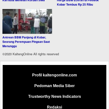
Karhutla Menelan Korban Jiwa
Harga BBM Eceran di Pelosok
Kobar Tembus Rp 25 Ribu
Antrean BBM Panjang di Kobar,
Seorang Perempuan Pingsan Saat
Menunggu
©2020 KaltengOnline All rights reserved
Profil kaltengonline.com
Pedoman Media Siber
Trustworthy News Indicators
Redaksi