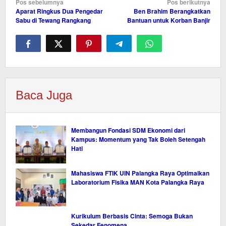
Navigasi
Pos sebelumnya
Pos berikutnya
Aparat Ringkus Dua Pengedar
Ben Brahim Berangkatkan
pos
Sabu di Tewang Rangkang
Bantuan untuk Korban Banjir
Baca Juga
Membangun Fondasi SDM Ekonomi dari
Kampus: Momentum yang Tak Boleh Setengah
Hati
Mahasiswa FTIK UIN Palangka Raya Optimalkan
Laboratorium Fisika MAN Kota Palangka Raya
Kurikulum Berbasis Cinta: Semoga Bukan
Sekedar Fenomena