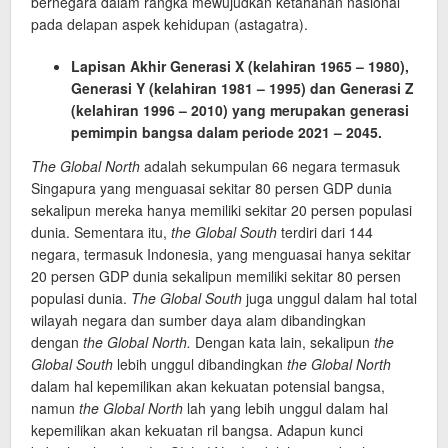
bernegara dalam rangka mewujudkan ketahanan nasional
pada delapan aspek kehidupan (astagatra).
Lapisan Akhir Generasi X (kelahiran 1965 – 1980),
Generasi Y (kelahiran 1981 – 1995) dan Generasi Z
(kelahiran 1996 – 2010) yang merupakan generasi
pemimpin bangsa dalam periode 2021 – 2045.
The Global North
adalah sekumpulan 66 negara termasuk
Singapura yang menguasai sekitar 80 persen GDP dunia
sekalipun mereka hanya memiliki sekitar 20 persen populasi
dunia. Sementara itu,
the Global South
terdiri dari 144
negara, termasuk Indonesia, yang menguasai hanya sekitar
20 persen GDP dunia sekalipun memiliki sekitar 80 persen
populasi dunia.
The Global South
juga unggul dalam hal total
wilayah negara dan sumber daya alam dibandingkan
dengan
the Global North.
Dengan kata lain, sekalipun
the
Global South
lebih unggul dibandingkan
the Global North
dalam hal kepemilikan akan kekuatan potensial bangsa,
namun
the Global North
lah yang lebih unggul dalam hal
kepemilikan akan kekuatan ril bangsa. Adapun kunci