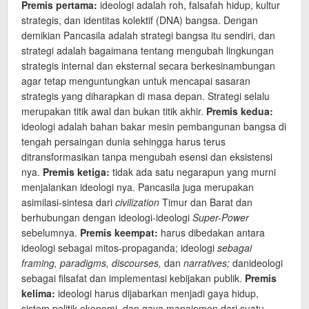
Premis pertama:
ideologi adalah roh, falsafah hidup, kultur
strategis, dan identitas kolektif (DNA) bangsa. Dengan
demikian Pancasila adalah strategi bangsa itu sendiri, dan
strategi adalah bagaimana tentang mengubah lingkungan
strategis internal dan eksternal secara berkesinambungan
agar tetap menguntungkan untuk mencapai sasaran
strategis yang diharapkan di masa depan. Strategi selalu
merupakan titik awal dan bukan titik akhir.
Premis kedua:
ideologi adalah bahan bakar mesin pembangunan bangsa di
tengah persaingan dunia sehingga harus terus
ditransformasikan tanpa mengubah esensi dan eksistensi
nya.
Premis ketiga:
tidak ada satu negarapun yang murni
menjalankan ideologi nya. Pancasila juga merupakan
asimilasi-sintesa dari
civilization
Timur dan Barat dan
berhubungan dengan ideologi-ideologi
Super-Power
sebelumnya.
Premis keempat:
harus dibedakan antara
ideologi sebagai mitos-propaganda; ideologi
sebagai
framing, paradigms, discourses,
dan
narratives;
danideologi
sebagai filsafat dan implementasi kebijakan publik.
Premis
kelima:
ideologi harus dijabarkan menjadi gaya hidup,
sistem politik-ekonomi, dan gaya manajemen dari suatu