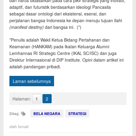
dan harus didasarkan pada cara pikir strategis yang inovatif,
adaptif, dan futuristik berdasarkan ideologi Pancasila
sebagai dasar ontologi dari eksistensi, esensi, dan
perjalanan bangsa Indonesia ke depan menuju tujuan Ilahi
(manifest destiny)
dari bangsa ini. (*)
*Penulis adalah Wakil Ketua Bidang Pertahanan dan
Keamanan (HANKAM) pada Ikatan Keluarga Alumni
Lemhannas RI Strategic Centre (IKAL SC/ISC) dan juga
Direktur Internasional di DIP Institute. Opini dalam artikel ini
adalah pandangan pribadi.
Laman sebelumnya
Halaman:
1
2
Ditag
BELA NEGARA
STRATEGI
oleh
Ismail