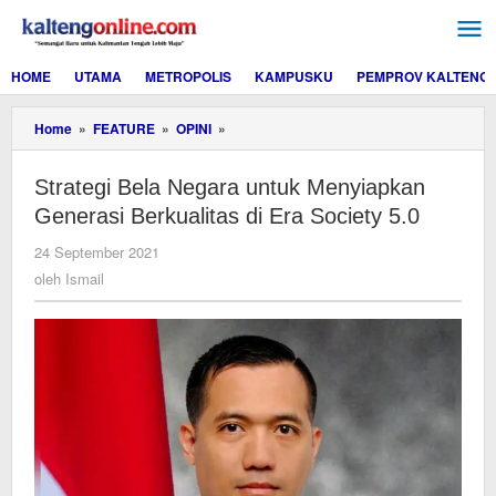
Lewati
ke
konten
HOME
UTAMA
METROPOLIS
KAMPUSKU
PEMPROV KALTENG
Strategi
Home
»
FEATURE
»
OPINI
»
Bela
Negara
Strategi Bela Negara untuk Menyiapkan
untuk
Menyiapkan
Generasi Berkualitas di Era Society 5.0
Generasi
Berkualitas
oleh
24 September 2021
di
Ismail
oleh
Ismail
Era
Society
5.0