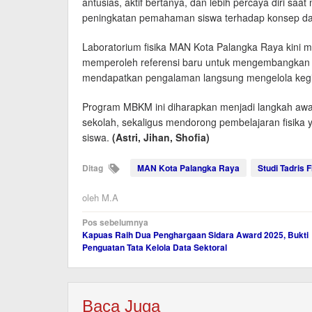
antusias, aktif bertanya, dan lebih percaya diri s
peningkatan pemahaman siswa terhadap konsep dasa
Laboratorium fisika MAN Kota Palangka Raya kini m
memperoleh referensi baru untuk mengembangkan p
mendapatkan pengalaman langsung mengelola kegia
Program MBKM ini diharapkan menjadi langkah awa
sekolah, sekaligus mendorong pembelajaran fisika 
siswa.
(Astri, Jihan, Shofia)
Ditag
MAN Kota Palangka Raya
Studi Tadris F
oleh
M.A
Navigasi
Pos sebelumnya
Kapuas Raih Dua Penghargaan Sidara Award 2025, Bukti
pos
Penguatan Tata Kelola Data Sektoral
Baca Juga