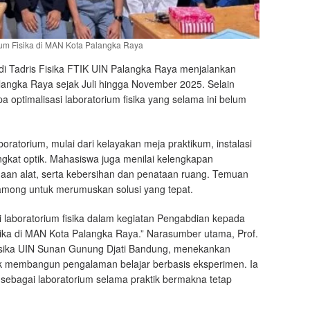
ium Fisika di MAN Kota Palangka Raya
i Tadris Fisika FTIK UIN Palangka Raya menjalankan
angka Raya sejak Juli hingga November 2025. Selain
optimalisasi laboratorium fisika yang selama ini belum
oratorium, mulai dari kelayakan meja praktikum, instalasi
angkat optik. Mahasiswa juga menilai kelengkapan
naan alat, serta kebersihan dan penataan ruang. Temuan
among untuk merumuskan solusi yang tepat.
i laboratorium fisika dalam kegiatan Pengabdian kepada
sika di MAN Kota Palangka Raya.” Narasumber utama, Prof.
Fisika UIN Sunan Gunung Djati Bandung, menekankan
k membangun pengalaman belajar berbasis eksperimen. Ia
sebagai laboratorium selama praktik bermakna tetap