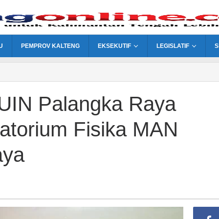
U
PEMPROV KALTENG
EKSEKUTIF
LEGISLATIF
S
UIN Palangka Raya
atorium Fisika MAN
aya