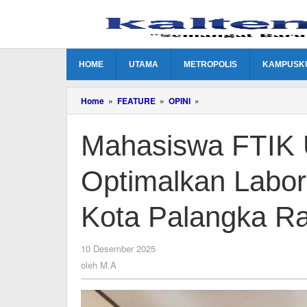
Lewati
ke
konten
HOME
UTAMA
METROPOLIS
KAMPUSK
Mahasiswa
Home
»
FEATURE
»
OPINI
»
FTIK
UIN
Mahasiswa FTIK 
Palangka
Raya
Optimalkan
Optimalkan Labor
Laboratorium
Fisika
MAN
Kota Palangka R
Kota
Palangka
Raya
oleh
10 Desember 2025
M.A
oleh
M.A