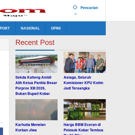
Pencarian
PORT
NASIONAL
OPINI
Recent Post
Sekda Kalteng Ambil
Astaga, Seluruh
Alih Ketua Panitia Besar
Komisioner KPU Kotim
Porprov XIII 2026,
Jadi Tersangka
Bukan Bupati Kobar
Karhutla Menelan
Harga BBM Eceran di
Korban Jiwa
Pelosok Kobar Tembus