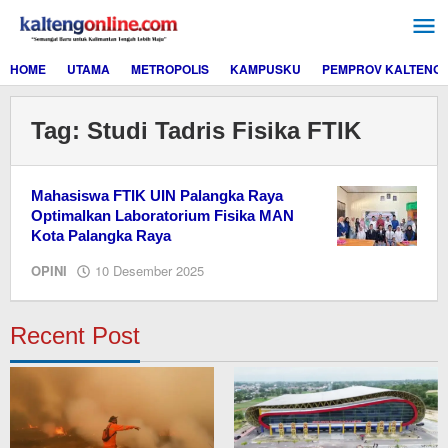
Lewati
ke
konten
HOME
UTAMA
METROPOLIS
KAMPUSKU
PEMPROV KALTENG
Tag:
Studi Tadris Fisika FTIK
Mahasiswa FTIK UIN Palangka Raya
Optimalkan Laboratorium Fisika MAN
Kota Palangka Raya
oleh
OPINI
10 Desember 2025
M.A
Recent Post