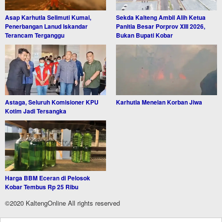
Asap Karhutla Selimuti Kumai,
Sekda Kalteng Ambil Alih Ketua
Penerbangan Lanud Iskandar
Panitia Besar Porprov XIII 2026,
Terancam Terganggu
Bukan Bupati Kobar
Astaga, Seluruh Komisioner KPU
Karhutla Menelan Korban Jiwa
Kotim Jadi Tersangka
Harga BBM Eceran di Pelosok
Kobar Tembus Rp 25 Ribu
©2020 KaltengOnline All rights reserved