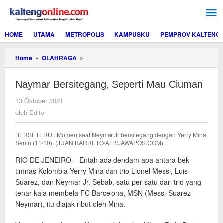
Lewati
ke
konten
HOME
UTAMA
METROPOLIS
KAMPUSKU
PEMPROV KALTENG
Naymar
Home
»
OLAHRAGA
»
Bersitegang,
Seperti
Naymar Bersitegang, Seperti Mau Ciuman
Mau
Ciuman
oleh
13 Oktober 2021
Editor
oleh
Editor
BERSETERU : Momen saat Neymar Jr bersitegang dengan Yerry Mina,
Senin (11/10). (JUAN BARRETO/AFP/JAWAPOS.COM)
RIO DE JENEIRO – Entah ada dendam apa antara bek
timnas Kolombia Yerry Mina dan trio Lionel Messi, Luis
Suarez, dan Neymar Jr. Sebab, satu per satu dari trio yang
tenar kala membela FC Barcelona, MSN (Messi-Suarez-
Neymar), itu diajak ribut oleh Mina.