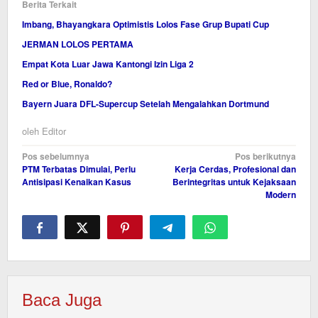
Berita Terkait
Imbang, Bhayangkara Optimistis Lolos Fase Grup Bupati Cup
JERMAN LOLOS PERTAMA
Empat Kota Luar Jawa Kantongi Izin Liga 2
Red or Blue, Ronaldo?
Bayern Juara DFL-Supercup Setelah Mengalahkan Dortmund
oleh
Editor
Navigasi
Pos sebelumnya
Pos berikutnya
PTM Terbatas Dimulai, Perlu
Kerja Cerdas, Profesional dan
pos
Antisipasi Kenaikan Kasus
Berintegritas untuk Kejaksaan
Modern
Baca Juga