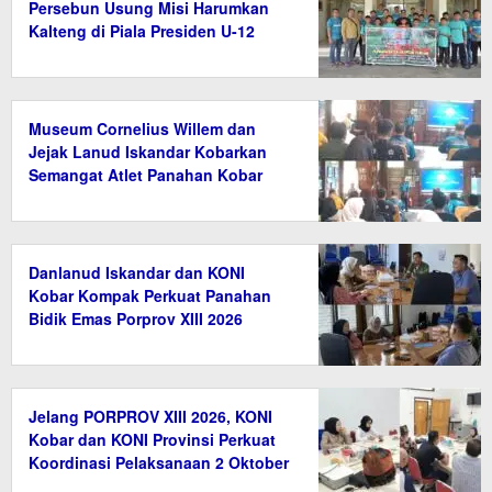
Persebun Usung Misi Harumkan
Kalteng di Piala Presiden U-12
Museum Cornelius Willem dan
Jejak Lanud Iskandar Kobarkan
Semangat Atlet Panahan Kobar
Danlanud Iskandar dan KONI
Kobar Kompak Perkuat Panahan
Bidik Emas Porprov XIII 2026
Jelang PORPROV XIII 2026, KONI
Kobar dan KONI Provinsi Perkuat
Koordinasi Pelaksanaan 2 Oktober