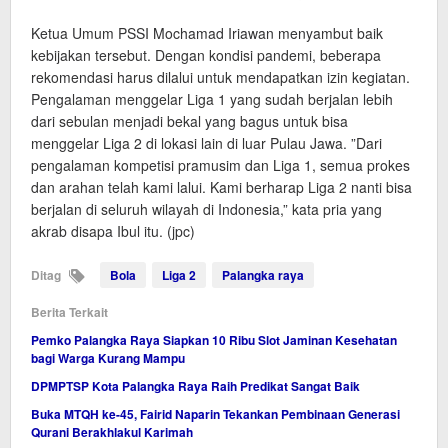
Ketua Umum PSSI Mochamad Iriawan menyambut baik
kebijakan tersebut. Dengan kondisi pandemi, beberapa
rekomendasi harus dilalui untuk mendapatkan izin kegiatan.
Pengalaman menggelar Liga 1 yang sudah berjalan lebih
dari sebulan menjadi bekal yang bagus untuk bisa
menggelar Liga 2 di lokasi lain di luar Pulau Jawa. ”Dari
pengalaman kompetisi pramusim dan Liga 1, semua prokes
dan arahan telah kami lalui. Kami berharap Liga 2 nanti bisa
berjalan di seluruh wilayah di Indonesia,” kata pria yang
akrab disapa Ibul itu. (jpc)
Ditag
Bola
Liga 2
Palangka raya
Berita Terkait
Pemko Palangka Raya Siapkan 10 Ribu Slot Jaminan Kesehatan
bagi Warga Kurang Mampu
DPMPTSP Kota Palangka Raya Raih Predikat Sangat Baik
Buka MTQH ke-45, Fairid Naparin Tekankan Pembinaan Generasi
Qurani Berakhlakul Karimah