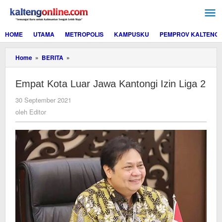
Lewati
ke
konten
HOME
UTAMA
METROPOLIS
KAMPUSKU
PEMPROV KALTENG
Empat
Home
»
BERITA
»
Kota
Luar
Empat Kota Luar Jawa Kantongi Izin Liga 2
Jawa
Kantongi
oleh
30 September 2021
Izin
Editor
Liga
oleh
Editor
2