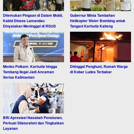
Ditemukan Pingsan di Dalam Mobil,
Gubernur Minta Tambahan
Kabid Dinsos Lamandau
Helikopter Water Bombing untuk
Dinyatakan Meninggal di RSUD
Tangani Karhutla Kalteng
Menko Polkam: Karhutla hingga
Ditinggal Penghuni, Rumah Warga
Tambang Ilegal Jadi Ancaman
di Kobar Ludes Terbakar
Serius Kalimantan
BRI Apresiasi Nasabah Pensiunan,
Perkuat Silaturahmi dan Tingkatkan
Layanan