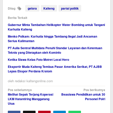
Ditag
gelora
Kalteng
partai politik
Berita Terkait
Gubernur Minta Tambahan Helikopter Water Bombing untuk Tangani
Karhutla Kalteng
Menko Polkam: Karhutla hingga Tambang Ilegal Jadi Ancaman
Serius Kalimantan
PT Aulia Sentral Multidata Penuhi Standar Layanan dan Ketentuan
Teknis yang Ditetapkan oleh Kominfo
Ketika Siswa Kelas Foto Motret Local Hero
Eksportir Muda Kalteng Tembus Pasar Amerika Serikat, PT AJBB
Lepas Ekspor Perdana Kratom
oleh
redaksi kaltengonline.com
Navigasi
Pos sebelumnya
Pos berikutnya
Melihat Sepak Terjang Koperasi
Beasiswa Pendidikan untuk 30
pos
LKM Hatantiring Manggatang
Personel Polri
Utus