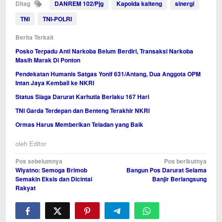
Ditag
DANREM 102/Pjg
Kapolda kalteng
sinergi
TNI
TNI-POLRI
Berita Terkait
Posko Terpadu Anti Narkoba Belum Berdiri, Transaksi Narkoba
Masih Marak Di Ponton
Pendekatan Humanis Satgas Yonif 631/Antang, Dua Anggota OPM
Intan Jaya Kembali ke NKRI
Status Siaga Darurat Karhutla Berlaku 167 Hari
TNI Garda Terdepan dan Benteng Terakhir NKRI
Ormas Harus Memberikan Teladan yang Baik
oleh
Editor
Navigasi
Pos sebelumnya
Pos berikutnya
Wiyatno: Semoga Brimob
Bangun Pos Darurat Selama
pos
Semakin Eksis dan Dicintai
Banjir Berlangsung
Rakyat