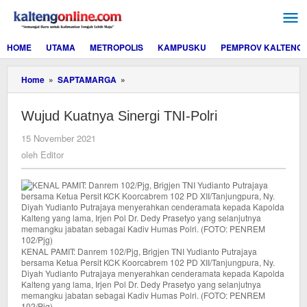
Lewati
ke
konten
HOME
UTAMA
METROPOLIS
KAMPUSKU
PEMPROV KALTENG
Wujud
Home
»
SAPTAMARGA
»
Kuatnya
Sinergi
Wujud Kuatnya Sinergi TNI-Polri
TNI-
Polri
oleh
15 November 2021
Editor
oleh
Editor
KENAL PAMIT: Danrem 102/Pjg, Brigjen TNI Yudianto Putrajaya
bersama Ketua Persit KCK Koorcabrem 102 PD XII/Tanjungpura, Ny.
Diyah Yudianto Putrajaya menyerahkan cenderamata kepada Kapolda
Kalteng yang lama, Irjen Pol Dr. Dedy Prasetyo yang selanjutnya
memangku jabatan sebagai Kadiv Humas Polri. (FOTO: PENREM
102/Pjg)