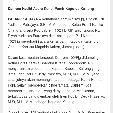
Danrem Hadiri Acara Kenal Pamit Kapolda Kalteng
PALANGKA RAYA
– Komandan Korem 102/Pjg, Brigjen TNI
Yudianto Putrajaya, S.E., M.M., beserta Ketua Persit Kartika
Chandra Kirana Koorcabrem 102 PD XII/Tanjungpura, Ny.
Diyah Yudianto Putrajaya didampingi para PJU Korem
102/Pjg menghadiri acara kenal pamit Kapolda Kalteng di
Gedung Kerucut Mapolda Kalten, Jumat (12/11).
Dalam kesempatan tersebut, Danrem 102/Pjg didampingi
Ketua Persit Kartika Chandra Kirana Koorcabrem 102,
menyerahkan cinderamata kepada Kapolda Kalteng yang
lama, Irjen Pol Dr. Dedy Prasetyo, M. Si, M.H., M.M. yang
selanjutnya akan memangku jabatan sebagai Kadiv Humas
Polri. Selain memberikan cinderamata, Danrem juga
memberikan testimoni yang ditayangkan di videotrone,
terkait tugas yang diemban oleh Irjen Pol. Dr. Dedy Prasetyo,
M.Si, M.H.,M.M, sebagai Kapolda Kalteng.
“Saya Brigjen TNI Yudianto Putrajaya, S.E., M.M., Komandan