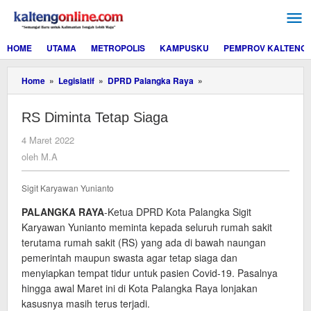
Lewati
ke
konten
HOME
UTAMA
METROPOLIS
KAMPUSKU
PEMPROV KALTENG
RS
Home
»
Legislatif
»
DPRD Palangka Raya
»
Diminta
Tetap
RS Diminta Tetap Siaga
Siaga
oleh
4 Maret 2022
M.A
oleh
M.A
Sigit Karyawan Yunianto
PALANGKA RAYA
-Ketua DPRD Kota Palangka Sigit
Karyawan Yunianto meminta kepada seluruh rumah sakit
terutama rumah sakit (RS) yang ada di bawah naungan
pemerintah maupun swasta agar tetap siaga dan
menyiapkan tempat tidur untuk pasien Covid-19. Pasalnya
hingga awal Maret ini di Kota Palangka Raya lonjakan
kasusnya masih terus terjadi.