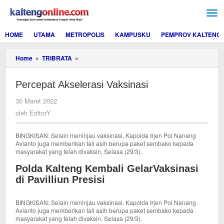
Lewati
ke
konten
HOME
UTAMA
METROPOLIS
KAMPUSKU
PEMPROV KALTENG
Percepat
Home
»
TRIBRATA
»
Akselerasi
Vaksinasi
Percepat Akselerasi Vaksinasi
oleh
30 Maret 2022
EditorY
oleh
EditorY
BINGKISAN: Selain meninjau vaksinasi, Kapolda Irjen Pol Nanang
Avianto juga memberikan tali asih berupa paket sembako kepada
masyarakat yang telah divaksin, Selasa (29/3).
Polda Kalteng Kembali GelarVaksinasi
di Pavilliun Presisi
BINGKISAN: Selain meninjau vaksinasi, Kapolda Irjen Pol Nanang
Avianto juga memberikan tali asih berupa paket sembako kepada
masyarakat yang telah divaksin, Selasa (29/3).