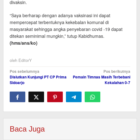
divaksin.
“Saya berharap dengan adanya vaksinasi ini dapat
mempercepat terbentuknya kekebalan komunal di
masyarakat sehingga angka penyebaran covid -19 dapat
ditekan seminimal mungkin,” tutup Kabidhumas.
(hms/ans/ko)
oleh
EditorY
Navigasi
Pos sebelumnya
Pos berikutnya
Dislutkan Kunjungi PT CP Prima
Pemain Timnas Masih Terbebani
pos
Sidoarjo
Kekalahan 0-7
Baca Juga