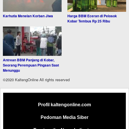
Karhutla Menelan Korban Jiwa
Harga BBM Eceran di Pelosok
Kobar Tembus Rp 25 Ribu
Antrean BBM Panjang di Kobar,
Seorang Perempuan Pingsan Saat
Menunggu
©2020 KaltengOnline All rights reserved
Profil kaltengonline.com
Pedoman Media Siber