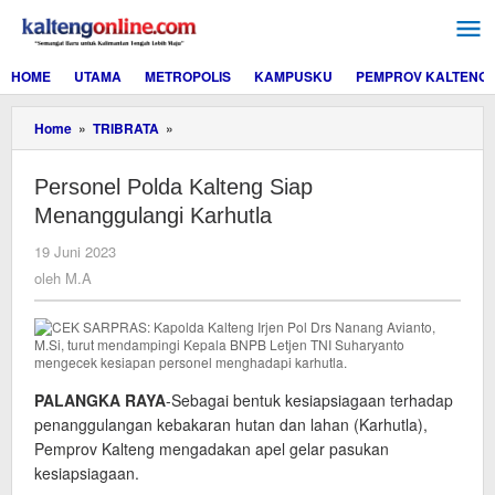
Lewati
ke
konten
HOME
UTAMA
METROPOLIS
KAMPUSKU
PEMPROV KALTENG
Personel
Home
»
TRIBRATA
»
Polda
Kalteng
Personel Polda Kalteng Siap
Siap
Menanggulangi
Menanggulangi Karhutla
Karhutla
oleh
19 Juni 2023
M.A
oleh
M.A
PALANGKA RAYA
-Sebagai bentuk kesiapsiagaan terhadap
penanggulangan kebakaran hutan dan lahan (Karhutla),
Pemprov Kalteng mengadakan apel gelar pasukan
kesiapsiagaan.