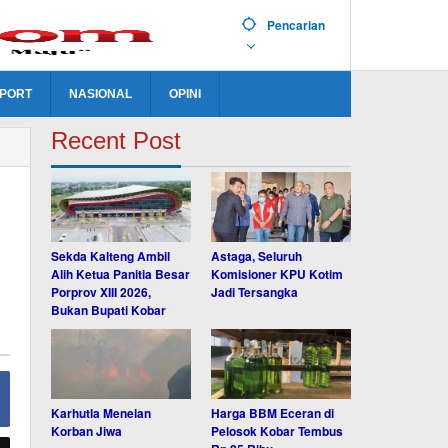
Pencarian
PORT
NASIONAL
OPINI
Recent Post
Sekda Kalteng Ambil
Astaga, Seluruh
Alih Ketua Panitia Besar
Komisioner KPU Kotim
Porprov XIII 2026,
Jadi Tersangka
Bukan Bupati Kobar
Karhutla Menelan
Harga BBM Eceran di
Korban Jiwa
Pelosok Kobar Tembus