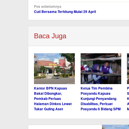
Navigasi
Pos sebelumnya
Cuti Bersama Terhitung Mulai 29 April
pos
Baca Juga
Kantor BPN Kapuas
Ketua Tim Pembina
Bakal Dibongkar,
Posyandu Kapuas
S
Pemkab Perluas
Kunjungi Penyandang
K
Halaman Dinkes Lewat
Disabilitas, Perkuat
A
Tukar Guling Aset
Posyandu 6 Bidang SPM