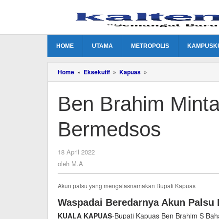
Lewati
ke
konten
HOME
UTAMA
METROPOLIS
KAMPUSK
Ben
Home
»
Eksekutif
»
Kapuas
»
Brahim
Minta
Ben Brahim Minta
Masyarakat
Bijak
Bermedsos
Bermedsos
oleh
18 April 2022
M.A
oleh
M.A
Akun palsu yang mengatasnamakan Bupati Kapuas
Waspadai Beredarnya Akun Palsu 
KUALA KAPUAS
-Bupati Kapuas Ben Brahim S Bah