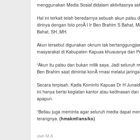
menggunakan Media Sosial didalam aktivitasnya seh
Hal ini terkait telah beredarnya sebuah akun pals
dirinya dengan foto proȀ l Ir Ben Brahim S Bahat,
Bahat, SH.,MH.
Akun tersebut digunakan oknum tak bertanggungjaw
masyarakat di Kabupaten Kapuas khususnya dan Pr
“Akun itu palsu dan bukan milik saya. Jadi seluruh
Ben Brahim saat dimintai konȀ rmasi melalui jaringan
Secara terpisah, Kadis Kominfo Kapuas Dr H Junai
ini hanya berisi kegiatan kantor atau kedinasan d
apapun.
“Beliau juga meminta agar seluruh media dapat men
terangnya.
(hmskmf/ans/ko)
oleh
M.A