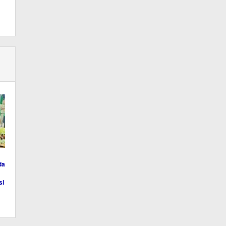
da
si