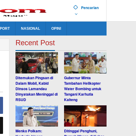
Pencarian
PORT
NASIONAL
OPINI
Recent Post
Ditemukan Pingsan di
Gubernur Minta
Dalam Mobil, Kabid
Tambahan Helikopter
Dinsos Lamandau
Water Bombing untuk
Dinyatakan Meninggal di
Tangani Karhutla
RSUD
Kalteng
Menko Polkam:
Ditinggal Penghuni,