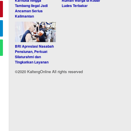
Karhutla hingga
Rumah Warga di Kobar
Tambang Ilegal Jadi
Ludes Terbakar
Ancaman Serius
Kalimantan
BRI Apresiasi Nasabah
Pensiunan, Perkuat
Silaturahmi dan
Tingkatkan Layanan
©2020 KaltengOnline All rights reserved