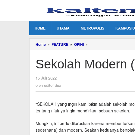
Lewati
ke
konten
HOME
UTAMA
METROPOLIS
KAMPUSK
Sekolah
Home
»
FEATURE
»
OPINI
»
Modern
(1)
Sekolah Modern (
oleh
15 Juli 2022
editor
oleh
editor dua
dua
“SEKOLAH yang ingin kami bikin adalah sekolah mo
tentang niatnya ingin mendirikan sebuah sekolah.
Mungkin, ini perlu diluruskan karena membenturka
sederhana) dan modern. Seakan keduanya bertolak 