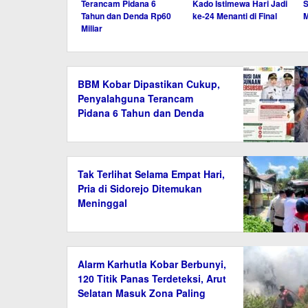
Terancam Pidana 6
Kado Istimewa Hari Jadi
S
Tahun dan Denda Rp60
ke-24 Menanti di Final
M
Miliar
BBM Kobar Dipastikan Cukup,
Penyalahguna Terancam
Pidana 6 Tahun dan Denda
Rp60 Miliar
Tak Terlihat Selama Empat Hari,
Pria di Sidorejo Ditemukan
Meninggal
Alarm Karhutla Kobar Berbunyi,
120 Titik Panas Terdeteksi, Arut
Selatan Masuk Zona Paling
Rawan