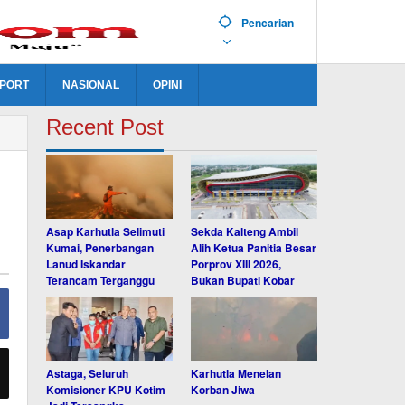
Pencarian
PORT
NASIONAL
OPINI
Recent Post
Asap Karhutla Selimuti
Sekda Kalteng Ambil
Kumai, Penerbangan
Alih Ketua Panitia Besar
Lanud Iskandar
Porprov XIII 2026,
Terancam Terganggu
Bukan Bupati Kobar
Astaga, Seluruh
Karhutla Menelan
Komisioner KPU Kotim
Korban Jiwa