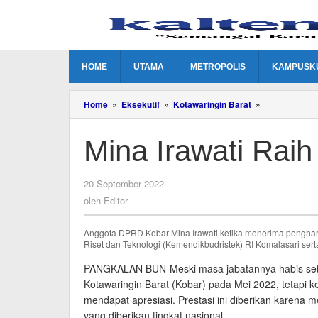
Lewati
ke
konten
HOME
UTAMA
METROPOLIS
KAMPUSK
Mina
Home
»
Eksekutif
»
Kotawaringin Barat
»
Irawati
Raih
Mina Irawati Rai
Penghargaan
oleh
20 September 2022
Editor
oleh
Editor
Anggota DPRD Kobar Mina Irawati ketika menerima penghar
Riset dan Teknologi (Kemendikbudristek) RI Komalasari sert
PANGKALAN BUN-Meski masa jabatannya habis seba
Kotawaringin Barat (Kobar) pada Mei 2022, tetapi 
mendapat apresiasi. Prestasi ini diberikan karena 
yang diberikan tingkat nasional.