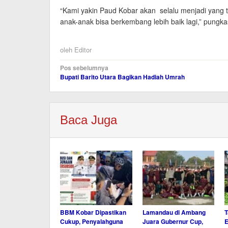
“Kami yakin Paud Kobar akan selalu menjadi yang
anak-anak bisa berkembang lebih baik lagi,” pungka
oleh
Editor
Navigasi
Pos sebelumnya
Bupati Barito Utara Bagikan Hadiah Umrah
pos
Baca Juga
BBM Kobar Dipastikan
Lamandau di Ambang
T
Cukup, Penyalahguna
Juara Gubernur Cup,
E