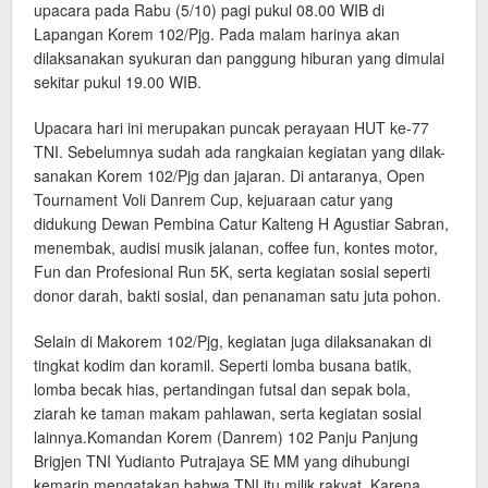
upacara pada Rabu (5/10) pagi pukul 08.00 WIB di
Lapangan Korem 102/Pjg. Pada malam harinya akan
dilaksanakan syukuran dan panggung hiburan yang dimulai
sekitar pukul 19.00 WIB.
Upacara hari ini merupakan puncak perayaan HUT ke-77
TNI. Sebelumnya sudah ada rangkaian kegiatan yang dilak-
sanakan Korem 102/Pjg dan jajaran. Di antaranya, Open
Tournament Voli Danrem Cup, kejuaraan catur yang
didukung Dewan Pembina Catur Kalteng H Agustiar Sabran,
menembak, audisi musik jalanan, coffee fun, kontes motor,
Fun dan Profesional Run 5K, serta kegiatan sosial seperti
donor darah, bakti sosial, dan penanaman satu juta pohon.
Selain di Makorem 102/Pjg, kegiatan juga dilaksanakan di
tingkat kodim dan koramil. Seperti lomba busana batik,
lomba becak hias, pertandingan futsal dan sepak bola,
ziarah ke taman makam pahlawan, serta kegiatan sosial
lainnya.Komandan Korem (Danrem) 102 Panju Panjung
Brigjen TNI Yudianto Putrajaya SE MM yang dihubungi
kemarin mengatakan bahwa TNI itu milik rakyat. Karena