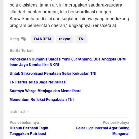
bela eksistensi tanah air, ini merupakan saudara-saudara
kita dari mantan preman, kita berkoordinasi dengan
Kanwilkumham di sini dan kegiatan lainnya yang mendukung
program pemerintah daerah,” ungkapnya. (ens/ce/ala)
Ditag
DANREM
rakyat
TNI
Berita Terkait
Pendekatan Humanis Satgas Yonif 631/Antang, Dua Anggota OPM
Intan Jaya Kembali ke NKRI
Untuk Sinkronisasi Penataan Gelar Kekuatan TNI
TNI Harus Tetap Jaga Netralitas
Saatnya Warga Menjaga dan Memelihara
Momentum Refleksi Pengabdian TNI
oleh
Editor
Navigasi
Pos sebelumnya
Pos berikutnya
Dishub Berhasil Tagih
Gelar Liga Internal Agar Saling
pos
Tunggakan Retribusi
Mengenal