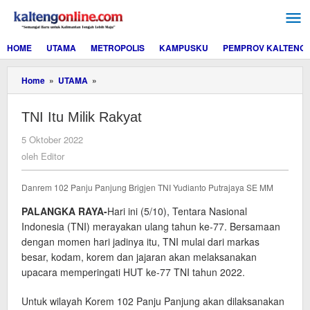
Lewati
ke
konten
HOME
UTAMA
METROPOLIS
KAMPUSKU
PEMPROV KALTENG
TNI
Home
»
UTAMA
»
Itu
Milik
TNI Itu Milik Rakyat
Rakyat
oleh
5 Oktober 2022
Editor
oleh
Editor
Danrem 102 Panju Panjung Brigjen TNI Yudianto Putrajaya SE MM
PALANGKA RAYA-
Hari ini (5/10), Tentara Nasional
Indonesia (TNI) merayakan ulang tahun ke-77. Bersamaan
dengan momen hari jadinya itu, TNI mulai dari markas
besar, kodam, korem dan jajaran akan melaksanakan
upacara memperingati HUT ke-77 TNI tahun 2022.
Untuk wilayah Korem 102 Panju Panjung akan dilaksanakan