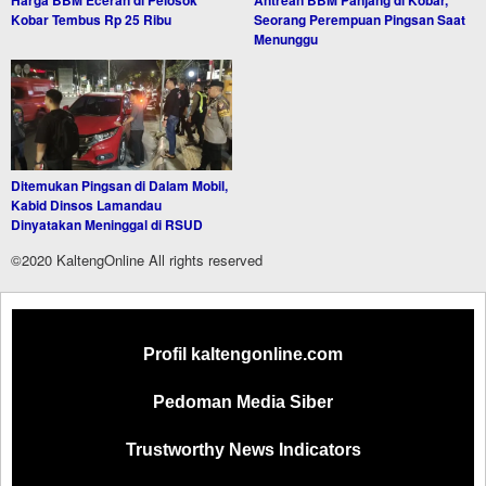
Harga BBM Eceran di Pelosok
Antrean BBM Panjang di Kobar,
Kobar Tembus Rp 25 Ribu
Seorang Perempuan Pingsan Saat
Menunggu
Ditemukan Pingsan di Dalam Mobil,
Kabid Dinsos Lamandau
Dinyatakan Meninggal di RSUD
©2020 KaltengOnline All rights reserved
Profil kaltengonline.com
Pedoman Media Siber
Trustworthy News Indicators