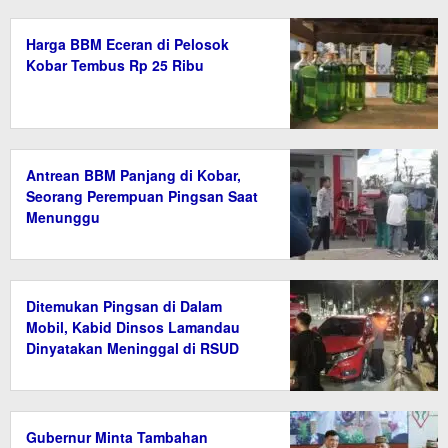
Harga BBM Eceran di Pelosok
Kobar Tembus Rp 25 Ribu
Antrean BBM Panjang di Kobar,
Seorang Perempuan Pingsan Saat
Menunggu
Ditemukan Pingsan di Dalam
Mobil, Kabid Dinsos Lamandau
Dinyatakan Meninggal di RSUD
Gubernur Minta Tambahan