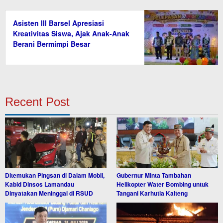
Asisten III Barsel Apresiasi
Kreativitas Siswa, Ajak Anak-Anak
Berani Bermimpi Besar
Recent Post
Ditemukan Pingsan di Dalam Mobil,
Gubernur Minta Tambahan
Kabid Dinsos Lamandau
Helikopter Water Bombing untuk
Dinyatakan Meninggal di RSUD
Tangani Karhutla Kalteng