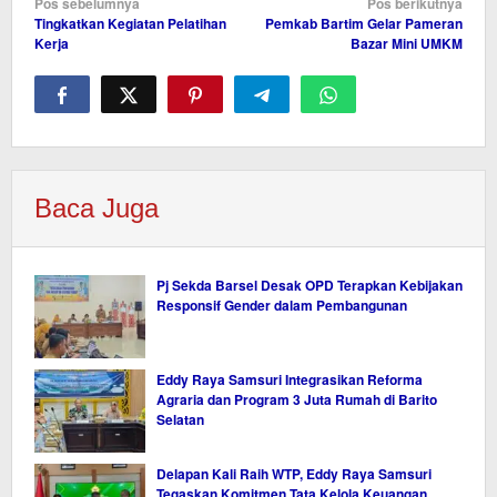
Navigasi
Pos sebelumnya
Pos berikutnya
Tingkatkan Kegiatan Pelatihan
Pemkab Bartim Gelar Pameran
pos
Kerja
Bazar Mini UMKM
Baca Juga
Pj Sekda Barsel Desak OPD Terapkan Kebijakan
Responsif Gender dalam Pembangunan
Eddy Raya Samsuri Integrasikan Reforma
Agraria dan Program 3 Juta Rumah di Barito
Selatan
Delapan Kali Raih WTP, Eddy Raya Samsuri
Tegaskan Komitmen Tata Kelola Keuangan