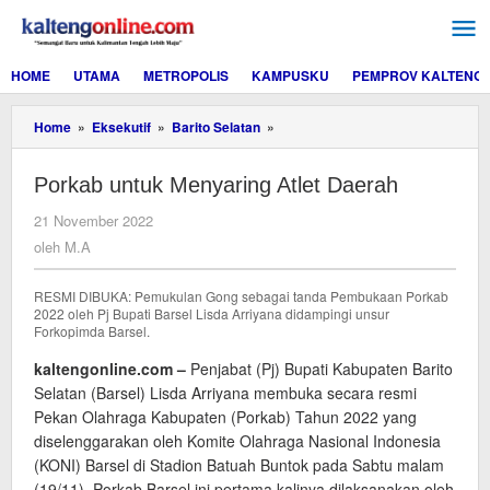
Lewati
ke
konten
HOME
UTAMA
METROPOLIS
KAMPUSKU
PEMPROV KALTENG
Porkab
Home
»
Eksekutif
»
Barito Selatan
»
untuk
Menyaring
Porkab untuk Menyaring Atlet Daerah
Atlet
Daerah
oleh
21 November 2022
M.A
oleh
M.A
RESMI DIBUKA: Pemukulan Gong sebagai tanda Pembukaan Porkab
2022 oleh Pj Bupati Barsel Lisda Arriyana didampingi unsur
Forkopimda Barsel.
kaltengonline.com –
Penjabat (Pj) Bupati Kabupaten Barito
Selatan (Barsel) Lisda Arriyana membuka secara resmi
Pekan Olahraga Kabupaten (Porkab) Tahun 2022 yang
diselenggarakan oleh Komite Olahraga Nasional Indonesia
(KONI) Barsel di Stadion Batuah Buntok pada Sabtu malam
(19/11). Porkab Barsel ini pertama kalinya dilaksanakan oleh