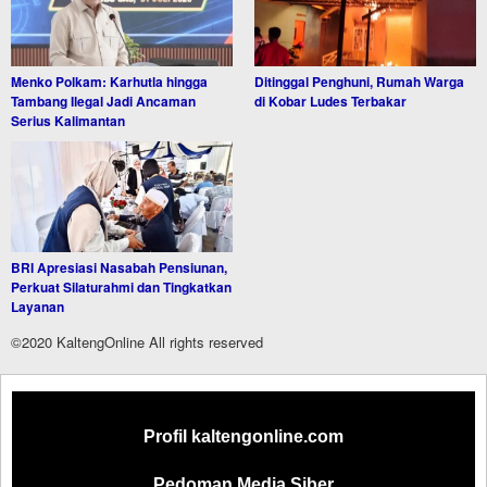
Menko Polkam: Karhutla hingga
Ditinggal Penghuni, Rumah Warga
Tambang Ilegal Jadi Ancaman
di Kobar Ludes Terbakar
Serius Kalimantan
BRI Apresiasi Nasabah Pensiunan,
Perkuat Silaturahmi dan Tingkatkan
Layanan
©2020 KaltengOnline All rights reserved
Profil kaltengonline.com
Pedoman Media Siber