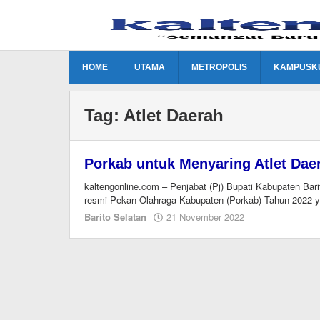
Lewati
ke
konten
HOME
UTAMA
METROPOLIS
KAMPUSK
Tag:
Atlet Daerah
Porkab untuk Menyaring Atlet Dae
kaltengonline.com – Penjabat (Pj) Bupati Kabupaten Bar
resmi Pekan Olahraga Kabupaten (Porkab) Tahun 2022 y
oleh
Barito Selatan
21 November 2022
M.A