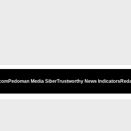
.com
Pedoman Media Siber
Trustworthy News Indicators
Reda