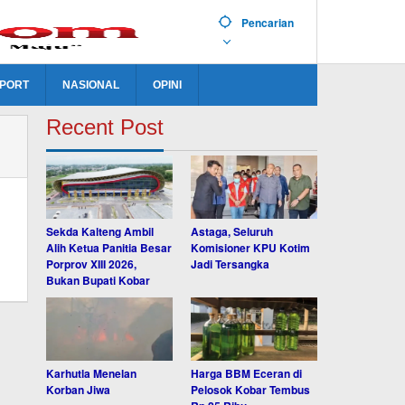
Pencarian
PORT
NASIONAL
OPINI
Recent Post
Sekda Kalteng Ambil
Astaga, Seluruh
Alih Ketua Panitia Besar
Komisioner KPU Kotim
Porprov XIII 2026,
Jadi Tersangka
Bukan Bupati Kobar
Karhutla Menelan
Harga BBM Eceran di
Korban Jiwa
Pelosok Kobar Tembus