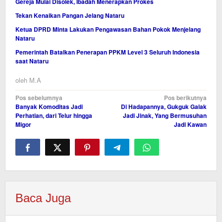
Gereja Mulai Disolek, Ibadah Menerapkan Prokes
Tekan Kenaikan Pangan Jelang Nataru
Ketua DPRD Minta Lakukan Pengawasan Bahan Pokok Menjelang
Nataru
Pemerintah Batalkan Penerapan PPKM Level 3 Seluruh Indonesia
saat Nataru
oleh
M.A
Navigasi
Pos sebelumnya
Pos berikutnya
Banyak Komoditas Jadi
Di Hadapannya, Gukguk Galak
pos
Perhatian, dari Telur hingga
Jadi Jinak, Yang Bermusuhan
Migor
Jadi Kawan
Baca Juga