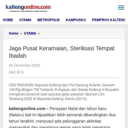
Lewati
ke
konten
HOME
UTAMA
METROPOLIS
KAMPUSKU
PEMPROV KALTENG
Jaga
Home
»
UTAMA
»
Pusat
Keramaian,
Jaga Pusat Keramaian, Sterilisasi Tempat
Sterilisasi
Tempat
Ibadah
Ibadah
oleh
23 Desember 2022
M.A
oleh
M.A
CEK PASUKAN: Kapolda Kalteng Irjen Pol Nanang Avianto, Danrem
102/Pjg Brigjen TNI Yudianto Putrajaya, dan Sekda Kalteng H Nuryakin
mengecek personel saat upacara gelar pasukan Operasi Lilin
Telabang 2022 di Mapolda Kalteng, Kamis (22/12).
kaltengonline.com –
Perayaan Natal dan tahun baru
(Nataru) kali ini dipastikan lebih semarak dibandingkan dua
tahun terakhir, menyusul ada pelonggaran aktivitas
masyarakat dan meratanya warga yang telah menerima