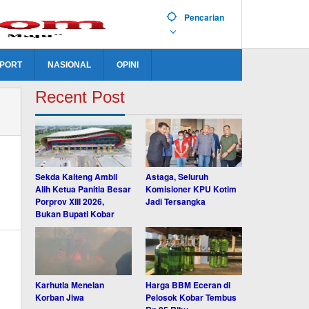
Pencarian
PORT
NASIONAL
OPINI
Recent Post
Sekda Kalteng Ambil
Astaga, Seluruh
Alih Ketua Panitia Besar
Komisioner KPU Kotim
Porprov XIII 2026,
Jadi Tersangka
Bukan Bupati Kobar
Karhutla Menelan
Harga BBM Eceran di
Korban Jiwa
Pelosok Kobar Tembus