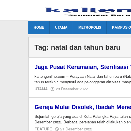
Lewati
ke
konten
HOME
UTAMA
METROPOLIS
KAMPUSK
Tag:
natal dan tahun baru
Jaga Pusat Keramaian, Sterilisasi
kaltengonline.com – Perayaan Natal dan tahun baru (Nata
tahun terakhir, menyusul ada pelonggaran aktivitas masy
oleh
UTAMA
23 Desember 2022
M.A
Gereja Mulai Disolek, Ibadah Men
Sejumlah gereja yang ada di Kota Palangka Raya telah 
Desember 2022. Berbagai persiapan telah dilakukan oleh
oleh
FEATURE
21 Desember 2022