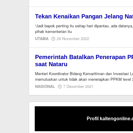
M.A
Tekan Kenaikan Pangan Jelang Na
“Jadi bapok penting itu setiap hari dipantau, ada datanya
pihak kementerian itu
oleh
UTAMA
29 November 2022
M.A
Pemerintah Batalkan Penerapan P
saat Nataru
Menteri Koordinator Bidang Kemaritiman dan Investasi 
memutuskan untuk tidak akan menerapkan PPKM level 3
oleh
NASIONAL
7 Desember 2021
Editor
Profil kaltengonline