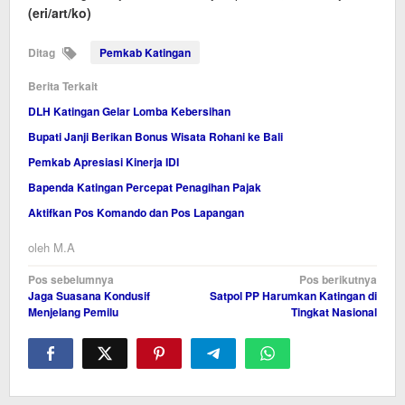
(eri/art/ko)
Ditag
Pemkab Katingan
Berita Terkait
DLH Katingan Gelar Lomba Kebersihan
Bupati Janji Berikan Bonus Wisata Rohani ke Bali
Pemkab Apresiasi Kinerja IDI
Bapenda Katingan Percepat Penagihan Pajak
Aktifkan Pos Komando dan Pos Lapangan
oleh
M.A
Navigasi
Pos sebelumnya
Pos berikutnya
Jaga Suasana Kondusif
Satpol PP Harumkan Katingan di
pos
Menjelang Pemilu
Tingkat Nasional