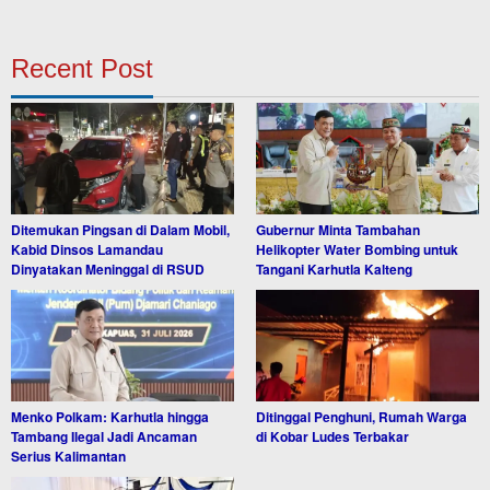
Recent Post
Ditemukan Pingsan di Dalam Mobil,
Gubernur Minta Tambahan
Kabid Dinsos Lamandau
Helikopter Water Bombing untuk
Dinyatakan Meninggal di RSUD
Tangani Karhutla Kalteng
Menko Polkam: Karhutla hingga
Ditinggal Penghuni, Rumah Warga
Tambang Ilegal Jadi Ancaman
di Kobar Ludes Terbakar
Serius Kalimantan