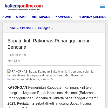
Lewati
ke
konten
HOME
UTAMA
METROPOLIS
KAMPUSKU
PEMPROV KALTENG
Bupati
Home
»
Eksekutif
»
Katingan
»
Ikuti
Rakornas
Bupati Ikuti Rakornas Penanggulangan
Penanggulangan
Bencana
Bencana
oleh
6 Maret 2023
M.A
oleh
M.A
KASONGAN
-Pemerintah Kabupaten Katingan, kini telah
mengikuti kegiatan Rapat Koordinasi Nasional (Rakornas)
Penanggulangan Bencana di Jakarta pada tanggal 2 maret
2023. Kegiatan tersebut diikuti langsung Bupati Pulang