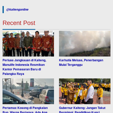
@kaltengonline
Recent Post
Perluas Jangkauan di Kalteng,
Karhutla Meluas, Penerbangan
Manulife Indonesia Resmikan
Mulai Terganggu
Kantor Pemasaran Baru di
Palangka Raya
Pertamax Kosong di Pangkalan
Gubernur Kalteng: Jangan Takut
Bun, Warga Bertanya: Ada Apa
Bermimpi, Pendidikan Kunci