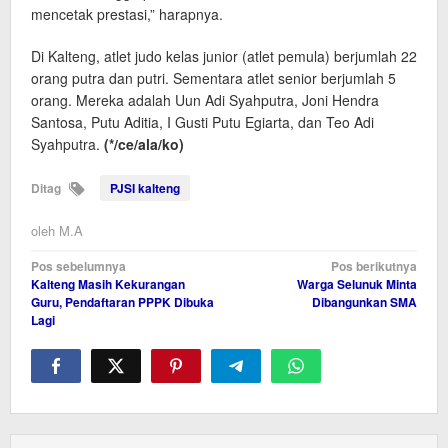
mencetak prestasi,” harapnya.
Di Kalteng, atlet judo kelas junior (atlet pemula) berjumlah 22
orang putra dan putri. Sementara atlet senior berjumlah 5
orang. Mereka adalah Uun Adi Syahputra, Joni Hendra
Santosa, Putu Aditia, I Gusti Putu Egiarta, dan Teo Adi
Syahputra.
(*/ce/ala/ko)
Ditag
PJSI kalteng
oleh
M.A
Navigasi
Pos sebelumnya
Pos berikutnya
Kalteng Masih Kekurangan
Warga Selunuk Minta
pos
Guru, Pendaftaran PPPK Dibuka
Dibangunkan SMA
Lagi