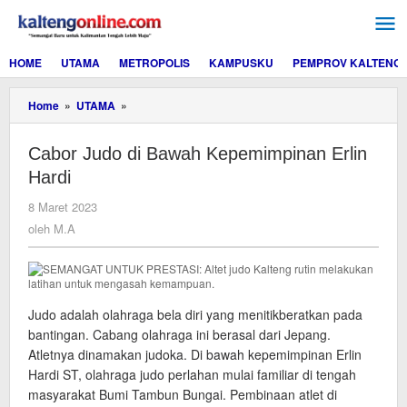
Lewati
ke
konten
HOME
UTAMA
METROPOLIS
KAMPUSKU
PEMPROV KALTENG
Cabor
Home
»
UTAMA
»
Judo
di
Cabor Judo di Bawah Kepemimpinan Erlin
Bawah
Kepemimpinan
Hardi
Erlin
Hardi
oleh
8 Maret 2023
M.A
oleh
M.A
Judo adalah olahraga bela diri yang menitikberatkan pada
bantingan. Cabang olahraga ini berasal dari Jepang.
Atletnya dinamakan judoka. Di bawah kepemimpinan Erlin
Hardi ST, olahraga judo perlahan mulai familiar di tengah
masyarakat Bumi Tambun Bungai. Pembinaan atlet di