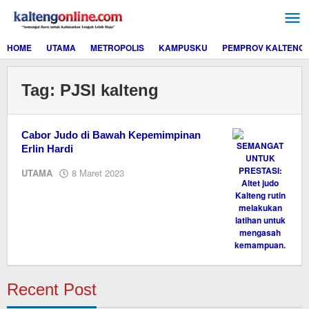
Lewati
ke
konten
HOME
UTAMA
METROPOLIS
KAMPUSKU
PEMPROV KALTENG
Tag:
PJSI kalteng
Cabor Judo di Bawah Kepemimpinan
Erlin Hardi
oleh
UTAMA
8 Maret 2023
M.A
Recent Post