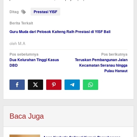
Ditag
Prestasi YISF
Berita Terkait
Guru Muda dari Pelosok Kalteng Raih Prestasi di YISF Bali
oleh
M.A
Navigasi
Pos sebelumnya
Pos berikutnya
Dua Kelurahan Tinggi Kasus
Teruskan Pembangunan Jalan
pos
DBD
Kecamatan Seranau hingga
Pulau Hanaut
Baca Juga