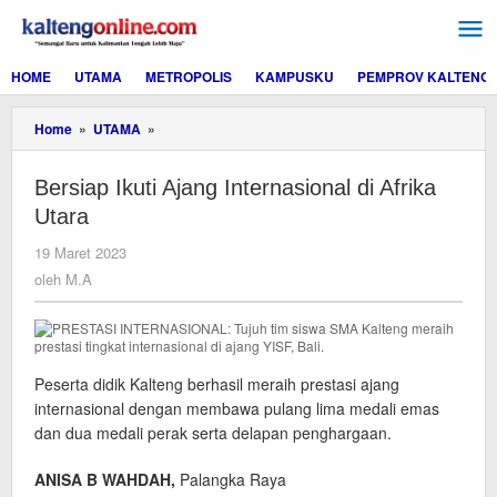
Lewati
ke
konten
HOME
UTAMA
METROPOLIS
KAMPUSKU
PEMPROV KALTENG
Bersiap
Home
»
UTAMA
»
Ikuti
Ajang
Bersiap Ikuti Ajang Internasional di Afrika
Internasional
di
Utara
Afrika
Utara
oleh
19 Maret 2023
M.A
oleh
M.A
Peserta didik Kalteng berhasil meraih prestasi ajang
internasional dengan membawa pulang lima medali emas
dan dua medali perak serta delapan penghargaan.
ANISA B WAHDAH,
Palangka Raya