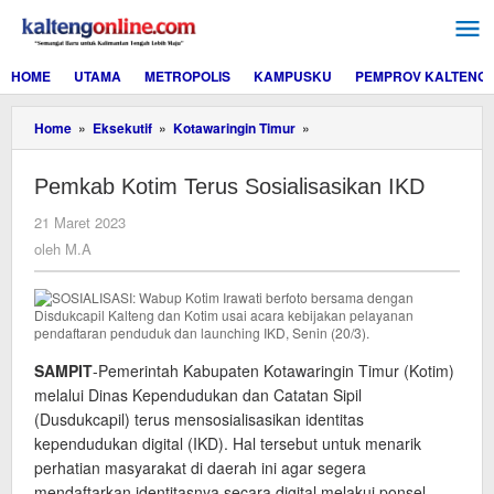
Lewati
ke
konten
HOME
UTAMA
METROPOLIS
KAMPUSKU
PEMPROV KALTENG
Pemkab
Home
»
Eksekutif
»
Kotawaringin Timur
»
Kotim
Terus
Pemkab Kotim Terus Sosialisasikan IKD
Sosialisasikan
IKD
oleh
21 Maret 2023
M.A
oleh
M.A
SAMPIT
-Pemerintah Kabupaten Kotawaringin Timur (Kotim)
melalui Dinas Kependudukan dan Catatan Sipil
(Dusdukcapil) terus mensosialisasikan identitas
kependudukan digital (IKD). Hal tersebut untuk menarik
perhatian masyarakat di daerah ini agar segera
mendaftarkan identitasnya secara digital melakui ponsel