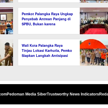
Pemkot Palangka Raya Ungkap
Penyebab Antrean Panjang di
SPBU, Bukan karena
Kelangkaan BBM
Wali Kota Palangka Raya
Tinjau Lokasi Karhutla, Pemko
Siapkan Langkah Antisipasi
dan Anggaran Penanganan
.com
Pedoman Media Siber
Trustworthy News Indicators
Reda