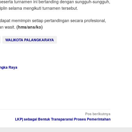
peserta turnamen ini bertanding dengan sungguh-sungguh,
disiplin selama mengikuti turnamen tersebut.
r dapat memimpin setiap pertandingan secara profesional,
an wasit.
(hms/ans/ko)
WALIKOTA PALANGKARAYA
angka Raya
Pos berikutnya
LKPj sebagai Bentuk Transparansi Proses Pemerintahan