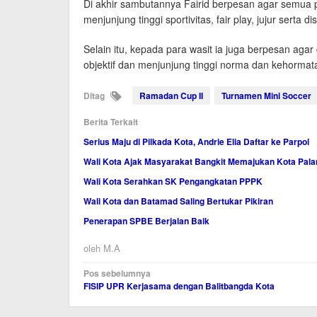
Di akhir sambutannya Fairid berpesan agar semua 
menjunjung tinggi sportivitas, fair play, jujur serta 
Selain itu, kepada para wasit ia juga berpesan aga
objektif dan menjunjung tinggi norma dan kehormat
Ditag
Ramadan Cup II
Turnamen Mini Soccer
Berita Terkait
Serius Maju di Pilkada Kota, Andrie Elia Daftar ke Parpol
Wali Kota Ajak Masyarakat Bangkit Memajukan Kota Pal
Wali Kota Serahkan SK Pengangkatan PPPK
Wali Kota dan Batamad Saling Bertukar Pikiran
Penerapan SPBE Berjalan Baik
oleh
M.A
Navigasi
Pos sebelumnya
FISIP UPR Kerjasama dengan Balitbangda Kota
pos