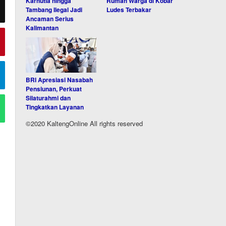
Karhutla hingga
Rumah Warga di Kobar
Tambang Ilegal Jadi
Ludes Terbakar
Ancaman Serius
Kalimantan
BRI Apresiasi Nasabah
Pensiunan, Perkuat
Silaturahmi dan
Tingkatkan Layanan
©2020 KaltengOnline All rights reserved