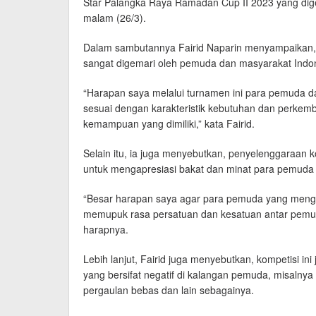
Star Palangka Raya Ramadan Cup II 2023 yang dig
malam (26/3).
Dalam sambutannya Fairid Naparin menyampaikan, 
sangat digemari oleh pemuda dan masyarakat Indone
“Harapan saya melalui turnamen ini para pemuda 
sesuai dengan karakteristik kebutuhan dan perkem
kemampuan yang dimiliki,” kata Fairid.
Selain itu, ia juga menyebutkan, penyelenggaraan 
untuk mengapresiasi bakat dan minat para pemuda 
“Besar harapan saya agar para pemuda yang mengik
memupuk rasa persatuan dan kesatuan antar pemud
harapnya.
Lebih lanjut, Fairid juga menyebutkan, kompetisi in
yang bersifat negatif di kalangan pemuda, misalnya
pergaulan bebas dan lain sebagainya.