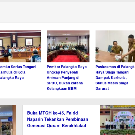
emko Serius Tangani
Pemkot Palangka Raya
Puskesmas di Palangk
arhutla di Kota
Ungkap Penyebab
Raya Siaga Tangani
alangka Raya
Antrean Panjang di
Dampak Karhutla,
SPBU, Bukan karena
Status Masih Siaga
Kelangkaan BBM
Darurat
Buka MTQH ke-45, Fairid
Naparin Tekankan Pembinaan
Generasi Qurani Berakhlakul
Karimah