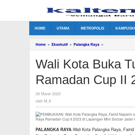
Lewati
ke
konten
HOME
UTAMA
METROPOLIS
KAMPUSK
Wali
Home
»
Eksekutif
»
Palangka Raya
»
Kota
Buka
Wali Kota Buka T
Turnamen
Mini
Soccer
Ramadan Cup II 
Ramadan
Cup
II
2023
oleh
29 Maret 2023
M.A
oleh
M.A
PALANGKA RAYA
-Wali Kota Palangka Raya, Fairi