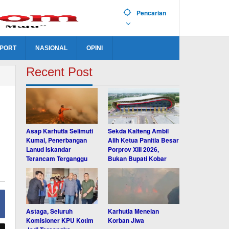
Pencarian
PORT
NASIONAL
OPINI
Recent Post
Asap Karhutla Selimuti
Sekda Kalteng Ambil
Kumai, Penerbangan
Alih Ketua Panitia Besar
Lanud Iskandar
Porprov XIII 2026,
Terancam Terganggu
Bukan Bupati Kobar
Astaga, Seluruh
Karhutla Menelan
Komisioner KPU Kotim
Korban Jiwa