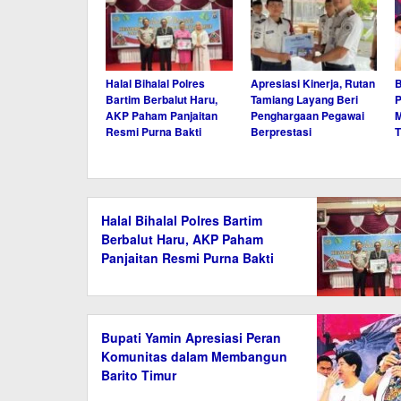
Halal Bihalal Polres
Apresiasi Kinerja, Rutan
B
Bartim Berbalut Haru,
Tamiang Layang Beri
P
AKP Paham Panjaitan
Penghargaan Pegawai
M
Resmi Purna Bakti
Berprestasi
T
Halal Bihalal Polres Bartim
Berbalut Haru, AKP Paham
Panjaitan Resmi Purna Bakti
Bupati Yamin Apresiasi Peran
Komunitas dalam Membangun
Barito Timur