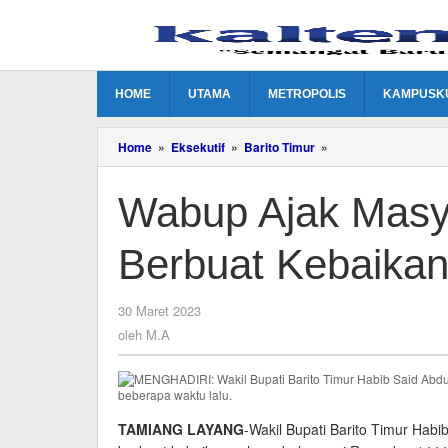
Lewati
ke
konten
HOME
UTAMA
METROPOLIS
KAMPUSK
Wabup
Home
»
Eksekutif
»
Barito Timur
»
Ajak
Masyarakat
Wabup Ajak Masy
Berlomba
Berbuat
Kebaikan
Berbuat Kebaika
oleh
30 Maret 2023
M.A
oleh
M.A
TAMIANG LAYANG
-Wakil Bupati Barito Timur Hab