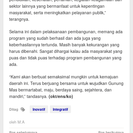
sektor lainnya yang bermanfaat untuk kepentingan
masyarakat, serta meningkatkan pelayanan publik,”
terangnya.
Selama ini dalam pelaksanaan pembangunan, memang ada
program yang sudah berhasil dan ada juga yang
keberhasilannya tertunda. Masih banyak kekurangan yang
harus dibenahi. Sangat dihargai kalau ada masyarakat yang
puas dan tidak puas terhadap program pembangunan yang
ada.
“Kami akan berbuat semaksimal mungkin untuk kemajuan
daerah ini. Terus berjuang bersama untuk wujudkan Gunung
Mas bermartabat, maju, berdaya saing, sejahtera, dan
mandiri,” tandasnya.
(okt/ens/ko)
Ditag
Inovatif
Integratif
oleh
M.A
Navigasi
Pos sebelumnya
Pos berikutnya