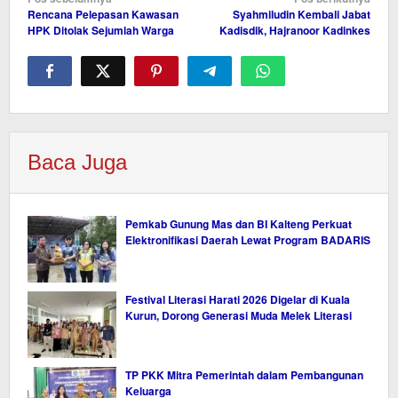
Rencana Pelepasan Kawasan
Syahmiludin Kembali Jabat
pos
HPK Ditolak Sejumlah Warga
Kadisdik, Hajranoor Kadinkes
Baca Juga
Pemkab Gunung Mas dan BI Kalteng Perkuat
Elektronifikasi Daerah Lewat Program BADARIS
Festival Literasi Harati 2026 Digelar di Kuala
Kurun, Dorong Generasi Muda Melek Literasi
TP PKK Mitra Pemerintah dalam Pembangunan
Keluarga