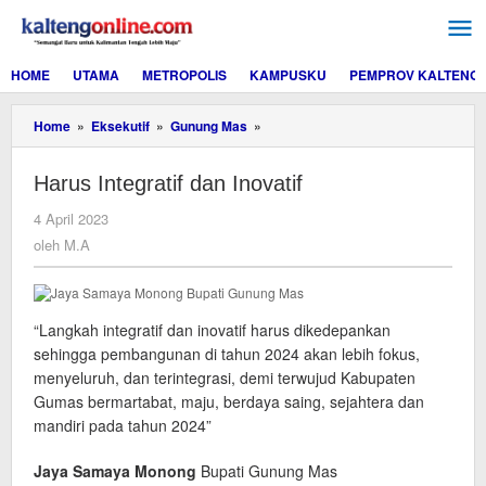
Lewati
ke
konten
HOME
UTAMA
METROPOLIS
KAMPUSKU
PEMPROV KALTENG
Harus
Home
»
Eksekutif
»
Gunung Mas
»
Integratif
dan
Harus Integratif dan Inovatif
Inovatif
oleh
4 April 2023
M.A
oleh
M.A
“Langkah integratif dan inovatif harus dikedepankan
sehingga pembangunan di tahun 2024 akan lebih fokus,
menyeluruh, dan terintegrasi, demi terwujud Kabupaten
Gumas bermartabat, maju, berdaya saing, sejahtera dan
mandiri pada tahun 2024”
Jaya Samaya Monong
Bupati Gunung Mas