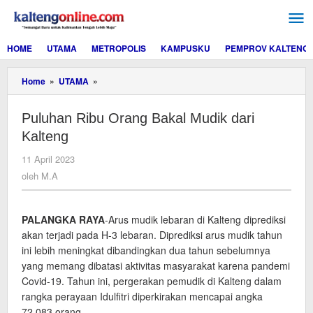
Lewati
ke
konten
HOME
UTAMA
METROPOLIS
KAMPUSKU
PEMPROV KALTENG
Puluhan
Home
»
UTAMA
»
Ribu
Orang
Puluhan Ribu Orang Bakal Mudik dari
Bakal
Mudik
Kalteng
dari
Kalteng
oleh
11 April 2023
M.A
oleh
M.A
PALANGKA RAYA
-Arus mudik lebaran di Kalteng diprediksi
akan terjadi pada H-3 lebaran. Diprediksi arus mudik tahun
ini lebih meningkat dibandingkan dua tahun sebelumnya
yang memang dibatasi aktivitas masyarakat karena pandemi
Covid-19. Tahun ini, pergerakan pemudik di Kalteng dalam
rangka perayaan Idulfitri diperkirakan mencapai angka
72.083 orang.