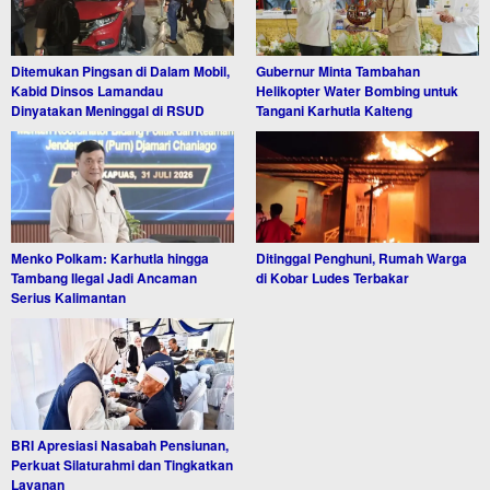
Ditemukan Pingsan di Dalam Mobil,
Gubernur Minta Tambahan
Kabid Dinsos Lamandau
Helikopter Water Bombing untuk
Dinyatakan Meninggal di RSUD
Tangani Karhutla Kalteng
Menko Polkam: Karhutla hingga
Ditinggal Penghuni, Rumah Warga
Tambang Ilegal Jadi Ancaman
di Kobar Ludes Terbakar
Serius Kalimantan
BRI Apresiasi Nasabah Pensiunan,
Perkuat Silaturahmi dan Tingkatkan
Layanan