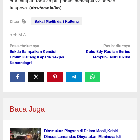
dua maupun roda empat pribadi mencapai 22 persen,”
tutupnya.
(abw/ce/ala/ko)
Ditag
Bakal Mudik dari Kalteng
oleh
M.A
Navigasi
Pos sebelumnya
Pos berikutnya
Sekda Sampaikan Kondisi
Kubu Edy Rustian Serius
pos
Umum Kalteng Kepada Sekjen
Tempuh Jalur Hukum
Kemendagri
Baca Juga
Ditemukan Pingsan di Dalam Mobil, Kabid
Dinsos Lamandau Dinyatakan Meninggal di