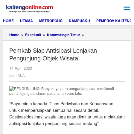
Lewati
ke
konten
HOME
UTAMA
METROPOLIS
KAMPUSKU
PEMPROV KALTENG
Pemkab
Home
»
Eksekutif
»
Kotawaringin Timur
»
Siap
Antisipasi
Pemkab Siap Antisipasi Lonjakan
Lonjakan
Pengunjung
Pengunjung Objek Wisata
Objek
Wisata
oleh
14 April 2023
M.A
oleh
M.A
“Saya minta kepada Dinas Pariwisata dan Kebudayaan
untuk mempersiapkan semua hal secara detail.
Destinasidestinasi wisata juga akan diminta untuk melakukan
antisipasi lonjakan pengunjung secara matang”