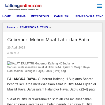
Lewati
ke
konten
HOME
UTAMA
METROPOLIS
KAMPUSKU
PEMPROV KALTENG
Gubernur:
Home
»
PEMPROV KALTENG
»
Mohon
Maaf
Gubernur: Mohon Maaf Lahir dan Batin
Lahir
dan
oleh
26 April 2023
Batin
M.A
oleh
M.A
PALANGKA RAYA
– Gubernur Kalteng H Sugianto Sabran
beserta keluarga melaksanakan salat Idulfitri 1444 Hijriah di
Masjid Raya Darussalam Palangka Raya, Sabtu (22/4) pagi.
“Salat Idulfitri ini dilaksanakan setelah kita melaksanakan
ibadah puasa selama satu bulan penuh, hari raya Idulfitri