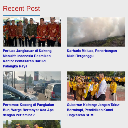
Recent Post
Perluas Jangkauan di Kalteng,
Karhutla Meluas, Penerbangan
Manulife Indonesia Resmikan
Mulai Terganggu
Kantor Pemasaran Baru di
Palangka Raya
Pertamax Kosong di Pangkalan
Gubernur Kalteng: Jangan Takut
Bun, Warga Bertanya: Ada Apa
Bermimpi, Pendidikan Kunci
dengan Pertamina?
Tingkatkan SDM