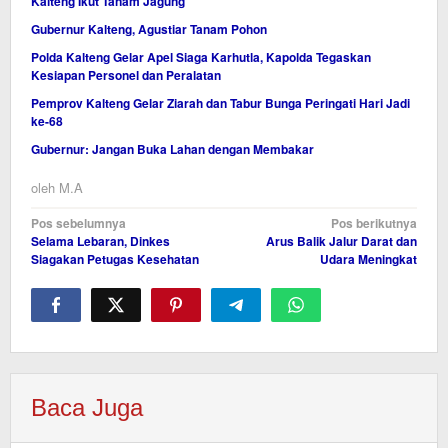
Kalteng Ikut Tanam Jagung
Gubernur Kalteng, Agustiar Tanam Pohon
Polda Kalteng Gelar Apel Siaga Karhutla, Kapolda Tegaskan
Kesiapan Personel dan Peralatan
Pemprov Kalteng Gelar Ziarah dan Tabur Bunga Peringati Hari Jadi
ke-68
Gubernur: Jangan Buka Lahan dengan Membakar
oleh
M.A
Navigasi
Pos sebelumnya
Pos berikutnya
Selama Lebaran, Dinkes
Arus Balik Jalur Darat dan
pos
Siagakan Petugas Kesehatan
Udara Meningkat
Baca Juga