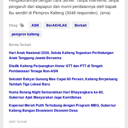
Pengukurannya dengan cara Survei. Tanpa intervensi, tanpa
pengaruh dari siapapun dan murni penilaiannya oleh bapak
ibu sendiri di Pemprov Kalteng (3048 responden). (sma)
Ditag
ASN
BerAKHLAK
Berkah
pemprov kalteng
Berita Terkait
Hari Anak Nasional 2026, Sekda Kalteng Tegaskan Perlindungan
Anak Tanggung Jawab Bersama
Disdik Kalteng Perjuangkan Honor GTT dan PTT di Tengah
Pembatasan Tenaga Non-ASN
Sekolah Rakyat Gunung Mas Capai 80 Persen, Kalteng Berpeluang
Tambah Tiga Lokasi Baru
Huma Betang Night Semarakkan Hari Bhayangkara ke-80,
Gubernur Ajak Masyarakat Jaga Kamtibmas
Koperasi Merah Putih Terhubung dengan Program MBG, Gubernur
Kalteng Bangun Ekosistem Ekonomi Desa
oleh
Ismail