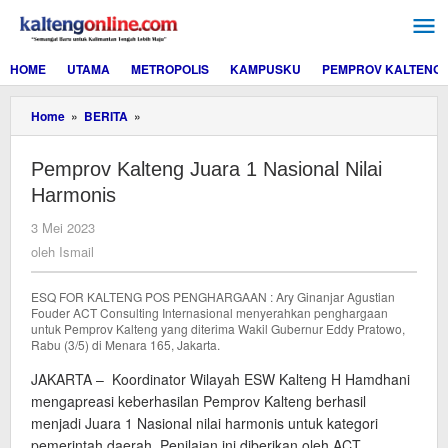
Lewati
ke
konten
HOME
UTAMA
METROPOLIS
KAMPUSKU
PEMPROV KALTENG
Pemprov
Home
»
BERITA
»
Kalteng
Juara
Pemprov Kalteng Juara 1 Nasional Nilai
1
Nasional
Harmonis
Nilai
Harmonis
oleh
3 Mei 2023
Ismail
oleh
Ismail
ESQ FOR KALTENG POS PENGHARGAAN : Ary Ginanjar Agustian
Fouder ACT Consulting Internasional menyerahkan penghargaan
untuk Pemprov Kalteng yang diterima Wakil Gubernur Eddy Pratowo,
Rabu (3/5) di Menara 165, Jakarta.
JAKARTA – Koordinator Wilayah ESW Kalteng H Hamdhani
mengapreasi keberhasilan Pemprov Kalteng berhasil
menjadi Juara 1 Nasional nilai harmonis untuk kategori
pemerintah daerah. Penilaian ini diberikan oleh ACT