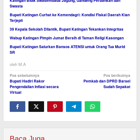
Katingan Bidik Swasembada Jagung, Gandeng Perbankan dan
Swasta
Bupati Katingan Curhat ke Kemendagri: Kondisi Fiskal Daerah Kian
Terjepit
39 Kepala Sekolah Dilantik, Bupati Katingan Tekankan Integritas
Wabup Katingan Pimpin Jumat Bersih di Taman Religi Kasongan
Bupati Katingan Salurkan Bansos ATENSI untuk Orang Tua Murid
SR
oleh
M.A
Navigasi
Pos sebelumnya
Pos berikutnya
Bupati Hadiri Rakor
Pemkab dan DPRD Barsel
pos
Pengendalian Inflasi secara
Sudah Sepakat
Virtual
Baca Juga