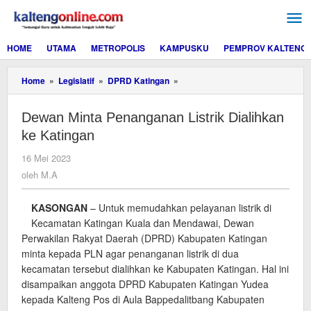
Lewati
ke
konten
HOME
UTAMA
METROPOLIS
KAMPUSKU
PEMPROV KALTENG
Dewan
Home
»
Legislatif
»
DPRD Katingan
»
Minta
Penanganan
Dewan Minta Penanganan Listrik Dialihkan
Listrik
Dialihkan
ke Katingan
ke
Katingan
oleh
16 Mei 2023
M.A
oleh
M.A
KASONGAN
– Untuk memudahkan pelayanan listrik di
Kecamatan Katingan Kuala dan Mendawai, Dewan
Perwakilan Rakyat Daerah (DPRD) Kabupaten Katingan
minta kepada PLN agar penanganan listrik di dua
kecamatan tersebut dialihkan ke Kabupaten Katingan. Hal ini
disampaikan anggota DPRD Kabupaten Katingan Yudea
kepada Kalteng Pos di Aula Bappedalitbang Kabupaten