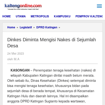
Lewati
ke
konten
HOME
UTAMA
METROPOLIS
KAMPUSKU
PEMPROV KALTENG
Dinkes
Home
»
Legislatif
»
DPRD Katingan
»
Diminta
Mengisi
Dinkes Diminta Mengisi Nakes di Sejumlah
Nakes
di
Desa
Sejumlah
Desa
oleh
24 Mei 2023
M.A
oleh
M.A
KASONGAN
– Penempatan tenaga kesehatan (nakes) di
wilayah Kabupaten Katingan dinilai masih belum merata.
Oleh sebab itu, Dinas Kesehatan (Dinkes) setempat diminta
bisa mengisi tenaga kesehatan, khususnya bidan pada
sejumlah desa di berada tempat, khususnya di Kecamatan
Katingan Hulu dan daerah lainnya. Hal ini disampaikan
anggota DPRD Katingan Sugianto kepada wartawan,