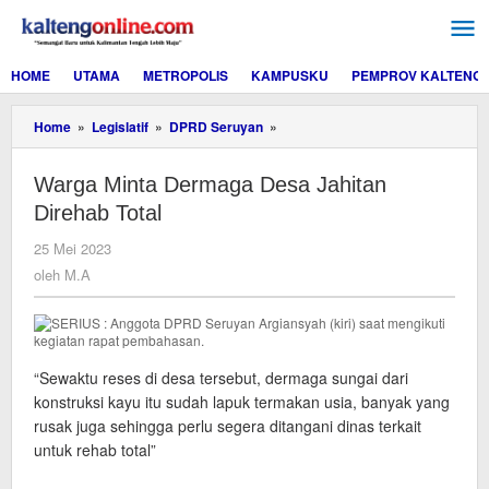
Lewati
ke
konten
HOME
UTAMA
METROPOLIS
KAMPUSKU
PEMPROV KALTENG
Warga
Home
»
Legislatif
»
DPRD Seruyan
»
Minta
Dermaga
Warga Minta Dermaga Desa Jahitan
Desa
Jahitan
Direhab Total
Direhab
Total
oleh
25 Mei 2023
M.A
oleh
M.A
“Sewaktu reses di desa tersebut, dermaga sungai dari
konstruksi kayu itu sudah lapuk termakan usia, banyak yang
rusak juga sehingga perlu segera ditangani dinas terkait
untuk rehab total”