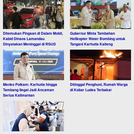
Ditemukan Pingsan di Dalam Mobil,
Gubernur Minta Tambahan
Kabid Dinsos Lamandau
Helikopter Water Bombing untuk
Dinyatakan Meninggal di RSUD
Tangani Karhutla Kalteng
Menko Polkam: Karhutla hingga
Ditinggal Penghuni, Rumah Warga
Tambang Ilegal Jadi Ancaman
di Kobar Ludes Terbakar
Serius Kalimantan