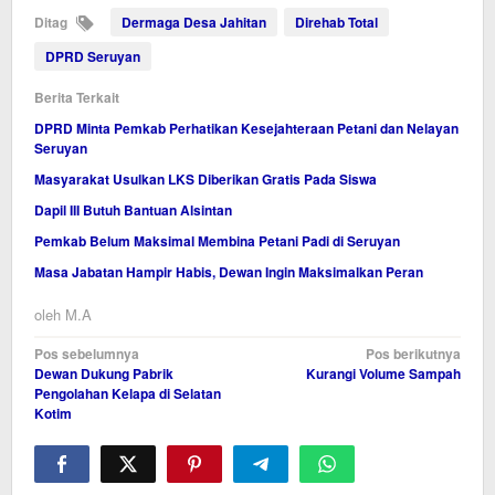
Ditag
Dermaga Desa Jahitan
Direhab Total
DPRD Seruyan
Berita Terkait
DPRD Minta Pemkab Perhatikan Kesejahteraan Petani dan Nelayan
Seruyan
Masyarakat Usulkan LKS Diberikan Gratis Pada Siswa
Dapil III Butuh Bantuan Alsintan
Pemkab Belum Maksimal Membina Petani Padi di Seruyan
Masa Jabatan Hampir Habis, Dewan Ingin Maksimalkan Peran
oleh
M.A
Navigasi
Pos sebelumnya
Pos berikutnya
Dewan Dukung Pabrik
Kurangi Volume Sampah
pos
Pengolahan Kelapa di Selatan
Kotim