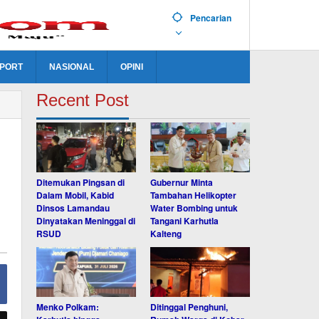
Pencarian
PORT
NASIONAL
OPINI
Recent Post
Ditemukan Pingsan di
Gubernur Minta
Dalam Mobil, Kabid
Tambahan Helikopter
Dinsos Lamandau
Water Bombing untuk
Dinyatakan Meninggal di
Tangani Karhutla
RSUD
Kalteng
Menko Polkam:
Ditinggal Penghuni,