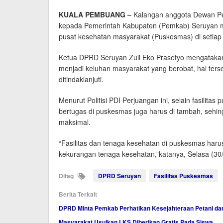
KUALA PEMBUANG
– Kalangan anggota Dewan Pe
kepada Pemerintah Kabupaten (Pemkab) Seruyan mel
pusat kesehatan masyarakat (Puskesmas) di setia
Ketua DPRD Seruyan Zuli Eko Prasetyo mengatakan
menjadi keluhan masyarakat yang berobat, hal ter
ditindaklanjuti.
Menurut Politisi PDI Perjuangan ini, selain fasilita
bertugas di puskesmas juga harus di tambah, sehi
maksimal.
“Fasilitas dan tenaga kesehatan di puskesmas har
kekurangan tenaga kesehatan,”katanya, Selasa (30/
Ditag
DPRD Seruyan
Fasilitas Puskesmas
Berita Terkait
DPRD Minta Pemkab Perhatikan Kesejahteraan Petani da
Masyarakat Usulkan LKS Diberikan Gratis Pada Siswa