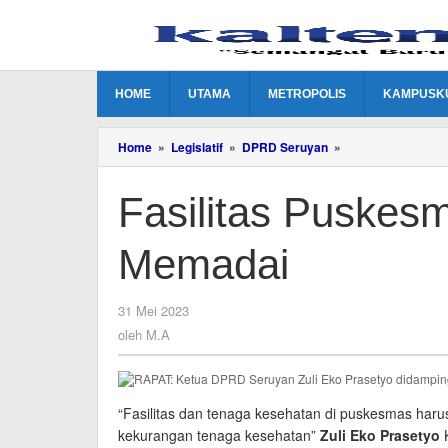
Lewati
ke
konten
HOME
UTAMA
METROPOLIS
KAMPUSK
Fasilitas
Home
»
Legislatif
»
DPRD Seruyan
»
Puskesmas
Masih
Fasilitas Puskes
Kurang
Memadai
Memadai
oleh
31 Mei 2023
M.A
oleh
M.A
“Fasilitas dan tenaga kesehatan di puskesmas har
kekurangan tenaga kesehatan”
Zuli Eko Prasetyo
K