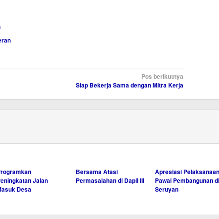
n
eran
Pos berikutnya
Siap Bekerja Sama dengan Mitra Kerja
Programkan
Bersama Atasi
Apresiasi Pelaksanaa
eningkatan Jalan
Permasalahan di Dapil III
Pawai Pembangunan d
Masuk Desa
Seruyan