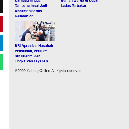
Karhutla hingga
Rumah Warga di Kobar
Tambang Ilegal Jadi
Ludes Terbakar
Ancaman Serius
Kalimantan
BRI Apresiasi Nasabah
Pensiunan, Perkuat
Silaturahmi dan
Tingkatkan Layanan
©2020 KaltengOnline All rights reserved