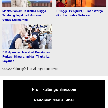
Menko Polkam: Karhutla hingga
Ditinggal Penghuni, Rumah Warga
Tambang Ilegal Jadi Ancaman
di Kobar Ludes Terbakar
Serius Kalimantan
BRI Apresiasi Nasabah Pensiunan,
Perkuat Silaturahmi dan Tingkatkan
Layanan
©2020 KaltengOnline All rights reserved
Profil kaltengonline.com
Pedoman Media Siber