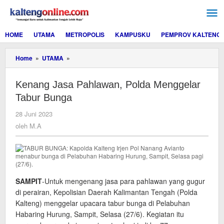
Lewati
ke
konten
HOME
UTAMA
METROPOLIS
KAMPUSKU
PEMPROV KALTENG
Kenang
Home
»
UTAMA
»
Jasa
Pahlawan,
Kenang Jasa Pahlawan, Polda Menggelar
Polda
Menggelar
Tabur Bunga
Tabur
Bunga
oleh
28 Juni 2023
M.A
oleh
M.A
SAMPIT
-Untuk mengenang jasa para pahlawan yang gugur
di perairan, Kepolisian Daerah Kalimantan Tengah (Polda
Kalteng) menggelar upacara tabur bunga di Pelabuhan
Habaring Hurung, Sampit, Selasa (27/6). Kegiatan itu