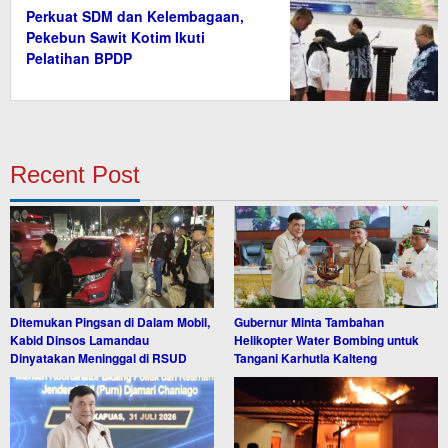
Perkuat SDM dan Kelembagaan,
Pekebun Sawit Kotim Ikuti
Pelatihan BPDP
Recent Post
Ditemukan Pingsan di Dalam Mobil,
Gubernur Minta Tambahan
Kabid Dinsos Lamandau
Helikopter Water Bombing untuk
Dinyatakan Meninggal di RSUD
Tangani Karhutla Kalteng