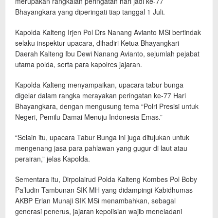
merupakan rangkaian peringatan hari jadi ke-77
Bhayangkara yang diperingati tiap tanggal 1 Juli.
Kapolda Kalteng Irjen Pol Drs Nanang Avianto MSi bertindak
selaku inspektur upacara, dihadiri Ketua Bhayangkari
Daerah Kalteng Ibu Dewi Nanang Avianto, sejumlah pejabat
utama polda, serta para kapolres jajaran.
Kapolda Kalteng menyampaikan, upacara tabur bunga
digelar dalam rangka merayakan peringatan ke-77 Hari
Bhayangkara, dengan mengusung tema “Polri Presisi untuk
Negeri, Pemilu Damai Menuju Indonesia Emas.”
“Selain itu, upacara Tabur Bunga ini juga ditujukan untuk
mengenang jasa para pahlawan yang gugur di laut atau
perairan,” jelas Kapolda.
Sementara itu, Dirpolairud Polda Kalteng Kombes Pol Boby
Pa’ludin Tambunan SIK MH yang didampingi Kabidhumas
AKBP Erlan Munaji SIK MSi menambahkan, sebagai
generasi penerus, jajaran kepolisian wajib meneladani