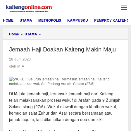
Lewati
ke
konten
HOME
UTAMA
METROPOLIS
KAMPUSKU
PEMPROV KALTENG
Jemaah
Home
»
UTAMA
»
Haji
Doakan
Jemaah Haji Doakan Kalteng Makin Maju
Kalteng
Makin
oleh
28 Juni 2023
Maju
M.A
oleh
M.A
DUA juta jemaah haji, termasuk jemaah haji dari Kalteng
telah melaksanakan prosesi wukuf di Arafah pada 9 Zulhijah,
Selasa siang (27/6). Wukuf diawali dengan khotbah wukuf,
kemudian salat Zuhur dan Asar secara bersamaan atau
jamak taqdim, lalu dilanjutkan dengan doa dan zikir.