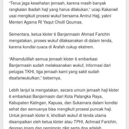
“Terus jaga kesehatan jemaah, karena masih banyak
rangkaian ibadah haji yang harus dilakukan,” ucap Kakanwil
usai mengikuti prosesi wukuf bersama Amirul Hajj, yakni
Menteri Agama RI Yaqut Cholil Qoumas.
Sementara, ketua kloter 6 Banjarmasin Ahmad Farichin
mengatakan, proses wukuf dilaksanakan di dalam tenda,
karena kondisi cuaca di Arafah cukup ekstrem.
“Alhamdulillah semua jemaah kloter 6 embarkasi
Banjarmasin sudah melaksanakan wukuf, informasi dari
petugas TKHI, tiga jemaah kami yang sakit sudah
disafariwukufkan,” bebernya.
Lebih lanjut ia mengatakan, secara umum jemaah haji kloter
6 embarkasi Banjarmasin dari Kota Palangka Raya,
Kabupaten Katingan, Kapuas, dan Sukamara dalam kondisi
sehat dan semuanya bisa mengikuti prosesi puncak haji.
Untuk jemaah kloter 6, khotbah wukuf di tenda utama
disampaikan oleh ketua kloter atau TPHI, Achmad Farichin,
dengan imam dan pemimpin zikir serta doa adalah