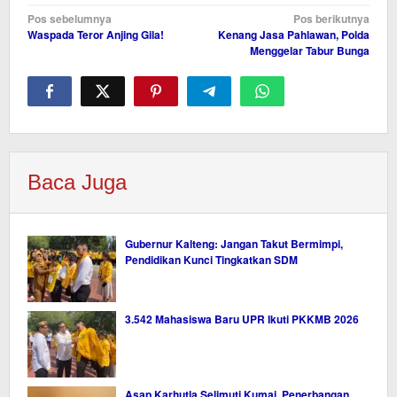
Navigasi
Pos sebelumnya
Pos berikutnya
Waspada Teror Anjing Gila!
Kenang Jasa Pahlawan, Polda
pos
Menggelar Tabur Bunga
Baca Juga
Gubernur Kalteng: Jangan Takut Bermimpi,
Pendidikan Kunci Tingkatkan SDM
3.542 Mahasiswa Baru UPR Ikuti PKKMB 2026
Asap Karhutla Selimuti Kumai, Penerbangan