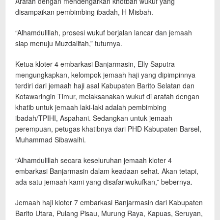
Arafah dengan mendengarkan khotbah wukuf yang
disampaikan pembimbing ibadah, H Misbah.
“Alhamdulillah, prosesi wukuf berjalan lancar dan jemaah
siap menuju Muzdalifah,” tuturnya.
Ketua kloter 4 embarkasi Banjarmasin, Elly Saputra
mengungkapkan, kelompok jemaah haji yang dipimpinnya
terdiri dari jemaah haji asal Kabupaten Barito Selatan dan
Kotawaringin Timur, melaksanakan wukuf di arafah dengan
khatib untuk jemaah laki-laki adalah pembimbing
ibadah/TPIHI, Aspahani. Sedangkan untuk jemaah
perempuan, petugas khatibnya dari PHD Kabupaten Barsel,
Muhammad Sibawaihi.
“Alhamdulillah secara keseluruhan jemaah kloter 4
embarkasi Banjarmasin dalam keadaan sehat. Akan tetapi,
ada satu jemaah kami yang disafariwukufkan,” bebernya.
Jemaah haji kloter 7 embarkasi Banjarmasin dari Kabupaten
Barito Utara, Pulang Pisau, Murung Raya, Kapuas, Seruyan,