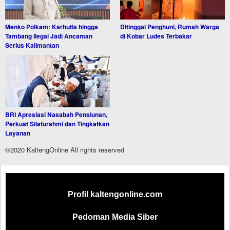
Menko Polkam: Karhutla hingga
Ditinggal Penghuni, Rumah Warga
Tambang Ilegal Jadi Ancaman
di Kobar Ludes Terbakar
Serius Kalimantan
BRI Apresiasi Nasabah Pensiunan,
Perkuat Silaturahmi dan Tingkatkan
Layanan
©2020 KaltengOnline All rights reserved
Profil kaltengonline.com
Pedoman Media Siber