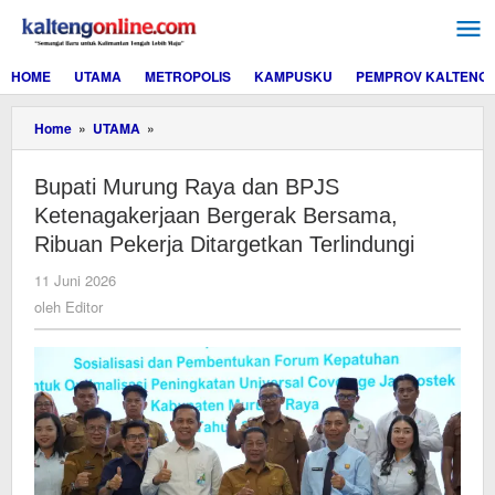
Lewati
ke
konten
HOME
UTAMA
METROPOLIS
KAMPUSKU
PEMPROV KALTENG
Bupati
Home
»
UTAMA
»
Murung
Raya
Bupati Murung Raya dan BPJS
dan
BPJS
Ketenagakerjaan Bergerak Bersama,
Ketenagakerjaan
Ribuan Pekerja Ditargetkan Terlindungi
Bergerak
Bersama,
oleh
11 Juni 2026
Ribuan
Editor
oleh
Editor
Pekerja
Ditargetkan
Terlindungi