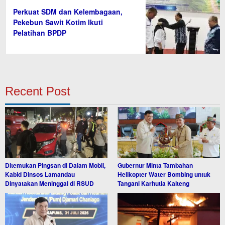
Perkuat SDM dan Kelembagaan,
Pekebun Sawit Kotim Ikuti
Pelatihan BPDP
Recent Post
Ditemukan Pingsan di Dalam Mobil,
Gubernur Minta Tambahan
Kabid Dinsos Lamandau
Helikopter Water Bombing untuk
Dinyatakan Meninggal di RSUD
Tangani Karhutla Kalteng