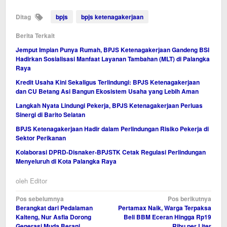
Ditag
bpjs
bpjs ketenagakerjaan
Berita Terkait
Jemput Impian Punya Rumah, BPJS Ketenagakerjaan Gandeng BSI
Hadirkan Sosialisasi Manfaat Layanan Tambahan (MLT) di Palangka
Raya
Kredit Usaha Kini Sekaligus Terlindungi: BPJS Ketenagakerjaan
dan CU Betang Asi Bangun Ekosistem Usaha yang Lebih Aman
Langkah Nyata Lindungi Pekerja, BPJS Ketenagakerjaan Perluas
Sinergi di Barito Selatan
BPJS Ketenagakerjaan Hadir dalam Perlindungan Risiko Pekerja di
Sektor Perikanan
Kolaborasi DPRD-Disnaker-BPJSTK Cetak Regulasi Perlindungan
Menyeluruh di Kota Palangka Raya
oleh
Editor
Navigasi
Pos sebelumnya
Pos berikutnya
Berangkat dari Pedalaman
Pertamax Naik, Warga Terpaksa
pos
Kalteng, Nur Asfia Dorong
Beli BBM Eceran Hingga Rp19
Generasi Muda Berani
Ribu per Liter