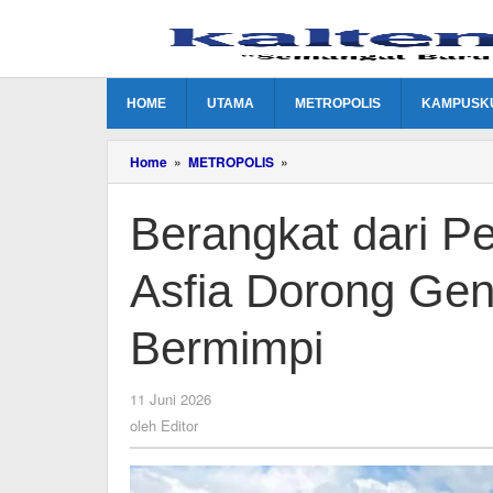
Lewati
ke
konten
HOME
UTAMA
METROPOLIS
KAMPUSK
Berangkat
Home
»
METROPOLIS
»
dari
Pedalaman
Berangkat dari P
Kalteng,
Nur
Asfia
Asfia Dorong Gen
Dorong
Generasi
Muda
Bermimpi
Berani
Bermimpi
oleh
11 Juni 2026
Editor
oleh
Editor