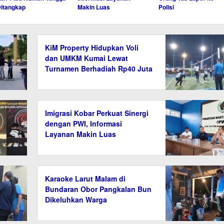
itangkap
Makin Luas
Polisi
KiM Property Hidupkan Voli
dan UMKM Kumai Lewat
Turnamen Berhadiah Rp40 Juta
Imigrasi Kobar Perkuat Sinergi
dengan PWI, Informasi
Layanan Makin Luas
Karaoke Larut Malam di
Bundaran Obor Pangkalan Bun
Dikeluhkan Warga