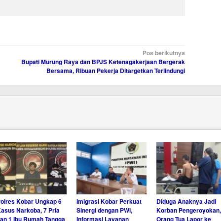
Pos berikutnya
Bupati Murung Raya dan BPJS Ketenagakerjaan Bergerak
Bersama, Ribuan Pekerja Ditargetkan Terlindungi
olres Kobar Ungkap 6
Imigrasi Kobar Perkuat
Diduga Anaknya Jadi
asus Narkoba, 7 Pria
Sinergi dengan PWI,
Korban Pengeroyokan,
an 1 Ibu Rumah Tangga
Informasi Layanan
Orang Tua Lapor ke