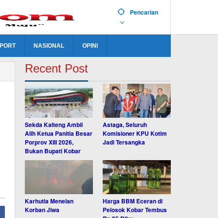
Pencarian
PORT
NASIONAL
OPINI
Recent Post
Sekda Kalteng Ambil
Astaga, Seluruh
Alih Ketua Panitia Besar
Komisioner KPU Kotim
Porprov XIII 2026,
Jadi Tersangka
Bukan Bupati Kobar
Karhutla Menelan
Harga BBM Eceran di
Korban Jiwa
Pelosok Kobar Tembus