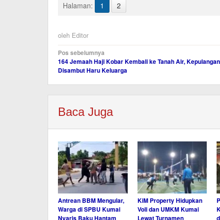
Halaman:
1
2
oleh
Editor
Navigasi
Pos sebelumnya
164 Jemaah Haji Kobar Kembali ke Tanah Air, Kepulangan
pos
Disambut Haru Keluarga
Baca Juga
Antrean BBM Mengular,
KiM Property Hidupkan
P
Warga di SPBU Kumai
Voli dan UMKM Kumai
K
Nyaris Baku Hantam
Lewat Turnamen
d