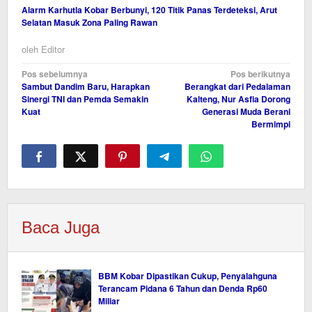
Alarm Karhutla Kobar Berbunyi, 120 Titik Panas Terdeteksi, Arut
Selatan Masuk Zona Paling Rawan
oleh
Editor
Navigasi
Pos sebelumnya
Pos berikutnya
Sambut Dandim Baru, Harapkan
Berangkat dari Pedalaman
pos
Sinergi TNI dan Pemda Semakin
Kalteng, Nur Asfia Dorong
Kuat
Generasi Muda Berani
Bermimpi
Baca Juga
BBM Kobar Dipastikan Cukup, Penyalahguna
Terancam Pidana 6 Tahun dan Denda Rp60
Miliar