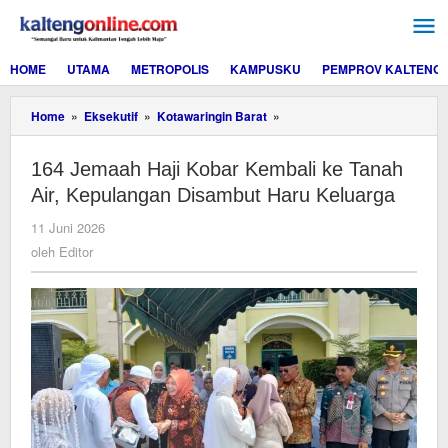
Lewati
ke
konten
HOME
UTAMA
METROPOLIS
KAMPUSKU
PEMPROV KALTENG
164
Home
»
Eksekutif
»
Kotawaringin Barat
»
Jemaah
Haji
164 Jemaah Haji Kobar Kembali ke Tanah
Kobar
Kembali
Air, Kepulangan Disambut Haru Keluarga
ke
Tanah
oleh
11 Juni 2026
Air,
Editor
oleh
Editor
Kepulangan
Disambut
Haru
Keluarga