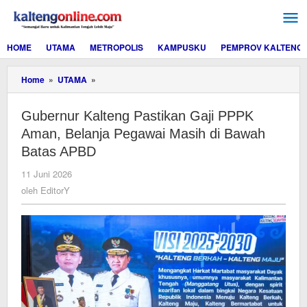
Lewati
ke
konten
HOME
UTAMA
METROPOLIS
KAMPUSKU
PEMPROV KALTENG
Gubernur
Home
»
UTAMA
»
Kalteng
Pastikan
Gubernur Kalteng Pastikan Gaji PPPK
Gaji
PPPK
Aman, Belanja Pegawai Masih di Bawah
Aman,
Batas APBD
Belanja
Pegawai
oleh
11 Juni 2026
Masih
EditorY
oleh
EditorY
di
Bawah
Batas
APBD