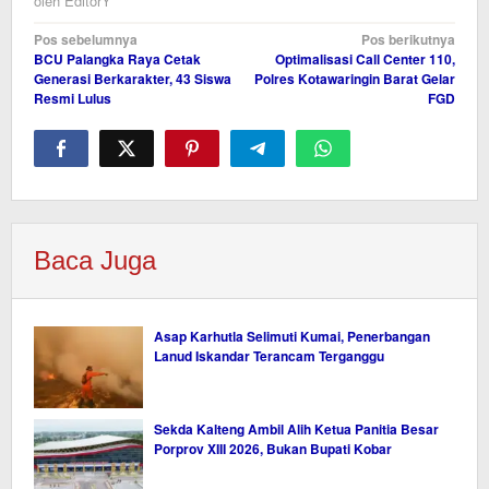
oleh
EditorY
Navigasi
Pos sebelumnya
Pos berikutnya
BCU Palangka Raya Cetak
Optimalisasi Call Center 110,
pos
Generasi Berkarakter, 43 Siswa
Polres Kotawaringin Barat Gelar
Resmi Lulus
FGD
Baca Juga
Asap Karhutla Selimuti Kumai, Penerbangan
Lanud Iskandar Terancam Terganggu
Sekda Kalteng Ambil Alih Ketua Panitia Besar
Porprov XIII 2026, Bukan Bupati Kobar