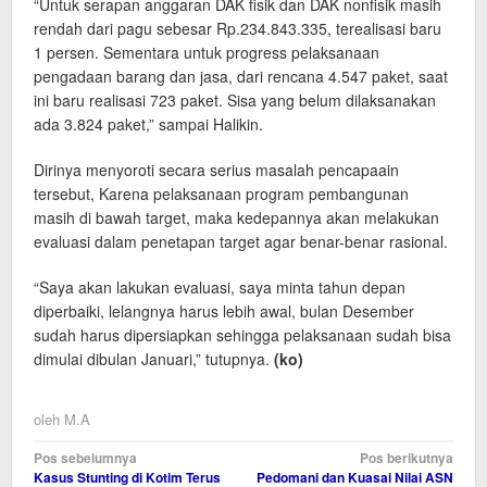
“Untuk serapan anggaran DAK fisik dan DAK nonfisik masih
rendah dari pagu sebesar Rp.234.843.335, terealisasi baru
1 persen. Sementara untuk progress pelaksanaan
pengadaan barang dan jasa, dari rencana 4.547 paket, saat
ini baru realisasi 723 paket. Sisa yang belum dilaksanakan
ada 3.824 paket,” sampai Halikin.
Dirinya menyoroti secara serius masalah pencapaain
tersebut, Karena pelaksanaan program pembangunan
masih di bawah target, maka kedepannya akan melakukan
evaluasi dalam penetapan target agar benar-benar rasional.
“Saya akan lakukan evaluasi, saya minta tahun depan
diperbaiki, lelangnya harus lebih awal, bulan Desember
sudah harus dipersiapkan sehingga pelaksanaan sudah bisa
dimulai dibulan Januari,” tutupnya.
(ko)
oleh
M.A
Navigasi
Pos sebelumnya
Pos berikutnya
Kasus Stunting di Kotim Terus
Pedomani dan Kuasai Nilai ASN
pos