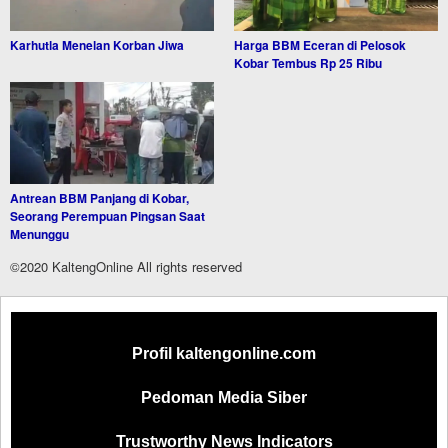
Karhutla Menelan Korban Jiwa
Harga BBM Eceran di Pelosok
Kobar Tembus Rp 25 Ribu
Antrean BBM Panjang di Kobar,
Seorang Perempuan Pingsan Saat
Menunggu
©2020 KaltengOnline All rights reserved
Profil kaltengonline.com
Pedoman Media Siber
Trustworthy News Indicators