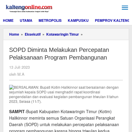
Lewati
ke
konten
HOME
UTAMA
METROPOLIS
KAMPUSKU
PEMPROV KALTENG
SOPD
Home
»
Eksekutif
»
Kotawaringin Timur
»
Diminta
Melakukan
SOPD Diminta Melakukan Percepatan
Percepatan
Pelaksanaan
Pelaksanaan Program Pembangunan
Program
Pembangunan
oleh
13 Juli 2023
M.A
oleh
M.A
SAMPIT
-Bupati Kabupaten Kotawaringin Timur (Kotim)
Halikinnor meminta semua Satuan Organisasi Perangkat
Daerah (SOPD) untuk melakukan percepatan pelaksanaan
program pembangunan karena hingga triwulan kedua