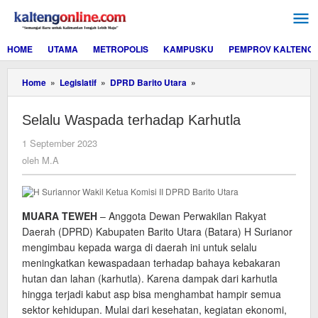
Lewati
ke
konten
HOME
UTAMA
METROPOLIS
KAMPUSKU
PEMPROV KALTENG
Selalu
Home
»
Legislatif
»
DPRD Barito Utara
»
Waspada
terhadap
Selalu Waspada terhadap Karhutla
Karhutla
oleh
1 September 2023
M.A
oleh
M.A
MUARA TEWEH
– Anggota Dewan Perwakilan Rakyat
Daerah (DPRD) Kabupaten Barito Utara (Batara) H Surianor
mengimbau kepada warga di daerah ini untuk selalu
meningkatkan kewaspadaan terhadap bahaya kebakaran
hutan dan lahan (karhutla). Karena dampak dari karhutla
hingga terjadi kabut asp bisa menghambat hampir semua
sektor kehidupan. Mulai dari kesehatan, kegiatan ekonomi,