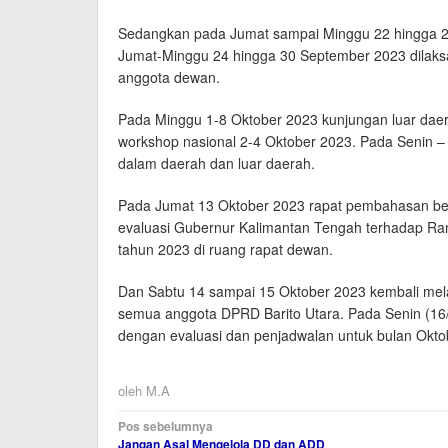
Sedangkan pada Jumat sampai Minggu 22 hingga 24
Jumat-Minggu 24 hingga 30 September 2023 dilaksa
anggota dewan.
Pada Minggu 1-8 Oktober 2023 kunjungan luar daer
workshop nasional 2-4 Oktober 2023. Pada Senin –
dalam daerah dan luar daerah.
Pada Jumat 13 Oktober 2023 rapat pembahasan b
evaluasi Gubernur Kalimantan Tengah terhadap R
tahun 2023 di ruang rapat dewan.
Dan Sabtu 14 sampai 15 Oktober 2023 kembali mela
semua anggota DPRD Barito Utara. Pada Senin (16/
dengan evaluasi dan penjadwalan untuk bulan Okt
oleh
M.A
Navigasi
Pos sebelumnya
Jangan Asal Mengelola DD dan ADD