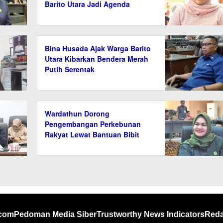
Barito Utara Jadi Agenda
Tahunan
Bina Husada Ajak Warga Barito
Utara Kibarkan Bendera Merah
Putih Serentak
Wardathun Dorong
Pengembangan Perkebunan
Rakyat Lewat Bantuan Bibit
dan Saprodi
.com
Pedoman Media Siber
Trustworthy News Indicators
Reda