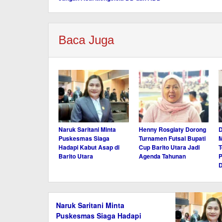
pos
Baca Juga
Naruk Saritani Minta
Henny Rosgiaty Dorong
D
Puskesmas Siaga
Turnamen Futsal Bupati
M
Hadapi Kabut Asap di
Cup Barito Utara Jadi
T
Barito Utara
Agenda Tahunan
P
D
Naruk Saritani Minta
Puskesmas Siaga Hadapi