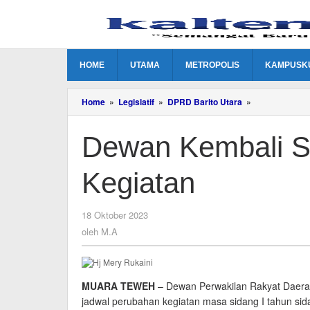
Lewati
ke
konten
HOME
UTAMA
METROPOLIS
KAMPUSK
Dewan
Home
»
Legislatif
»
DPRD Barito Utara
»
Kembali
Susun
Dewan Kembali S
Jadwal
Perubahan
Kegiatan
Kegiatan
oleh
18 Oktober 2023
M.A
oleh
M.A
MUARA TEWEH
– Dewan Perwakilan Rakyat Daera
jadwal perubahan kegiatan masa sidang I tahun si