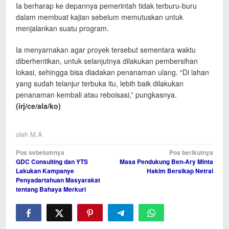
Ia berharap ke depannya pemerintah tidak terburu-buru
dalam membuat kajian sebelum memutuskan untuk
menjalankan suatu program.
Ia menyarnakan agar proyek tersebut sementara waktu
diberhentikan, untuk selanjutnya dilakukan pembersihan
lokasi, sehingga bisa diadakan penanaman ulang. “Di lahan
yang sudah telanjur terbuka itu, lebih baik dilakukan
penanaman kembali atau reboisasi,” pungkasnya.
(irj/ce/ala
/ko)
oleh
M.A
Navigasi
Pos sebelumnya
Pos berikutnya
GDC Consulting dan YTS
Masa Pendukung Ben-Ary Minta
pos
Lakukan Kampanye
Hakim Bersikap Netral
Penyadartahuan Masyarakat
tentang Bahaya Merkuri