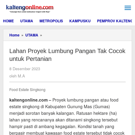
Lewati
ke
konten
HOME
UTAMA
METROPOLIS
KAMPUSKU
PEMPROV KALTENG
Lahan
Home
»
UTAMA
»
Proyek
Lumbung
Lahan Proyek Lumbung Pangan Tak Cocok
Pangan
Tak
untuk Pertanian
Cocok
untuk
oleh
8 Desember 2023
Pertanian
M.A
oleh
M.A
Food Estate Singkong
kaltengonline.com –
Proyek lumbung pangan atau food
estate singkong di Kabupaten Gunung Mas (Gumas)
menjadi sorotan banyak kalangan. Ratusan hektare (ha)
lahan yang rencananya akan ditanami singkong tersebut
hampir pasti di ambang kegagalan. Kondisi tanah yang
berpasir membuat kawasan food estate tersebut tidak cocok