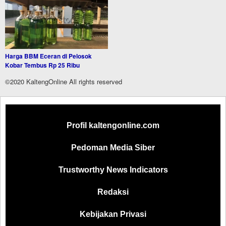
Harga BBM Eceran di Pelosok
Kobar Tembus Rp 25 Ribu
©2020 KaltengOnline All rights reserved
Profil kaltengonline.com
Pedoman Media Siber
Trustworthy News Indicators
Redaksi
Kebijakan Privasi