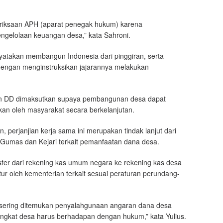
eriksaan APH (aparat penegak hukum) karena
engelolaan keuangan desa,” kata Sahroni.
nyatakan membangun Indonesia dari pinggiran, serta
 dengan menginstruksikan jajarannya melakukan
an DD dimaksutkan supaya pembangunan desa dapat
kan oleh masyarakat secara berkelanjutan.
erjanjian kerja sama ini merupakan tindak lanjut dari
mas dan Kejari terkait pemanfaatan dana desa.
er dari rekening kas umum negara ke rekening kas desa
r oleh kementerian terkait sesuai peraturan perundang-
 sering ditemukan penyalahgunaan angaran dana desa
ngkat desa harus berhadapan dengan hukum,” kata Yulius.