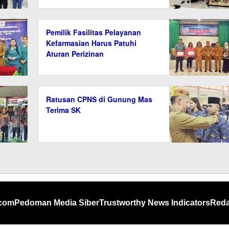
Pemilik Fasilitas Pelayanan
Kefarmasian Harus Patuhi
Aturan Perizinan
Ratusan CPNS di Gunung Mas
Terima SK
.com
Pedoman Media Siber
Trustworthy News Indicators
Reda