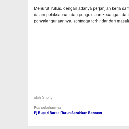
Menurut Yulius, dengan adanya perjanjian kerja s
dalam pelaksanaan dan pengelolaan keuangan dana
penyalahgunaannya, sehingga terhindar dari masal
oleh
Sherly
Navigasi
Pos sebelumnya
Pj Bupati Barsel Turun Serahkan Bantuan
pos