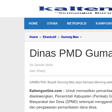
Lewati
ke
konten
HOME
UTAMA
METROPOLIS
KAMPUSK
Dinas
Home
»
Eksekutif
»
Gunung Mas
»
PMD
Gumas
Dinas PMD Guma
Gandeng
Kejaksaan
oleh
24 Januari 2024
Sherly
oleh
Sherly
SAMBUTAN: Bupati Gunung Mas Jaya Samaya Monong saat sa
Kaltengonline.com
– Untuk memastikan pemanfaat
diselewengkan, Pemerintah Kabupaten (Pemkab) 
Masyarakat dan Desa (DPMD) setempat menggande
dan pengawasan pemanfaatan dana desa.