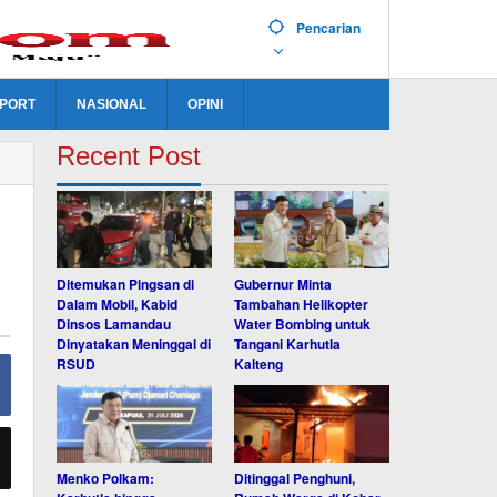
Pencarian
PORT
NASIONAL
OPINI
Recent Post
Ditemukan Pingsan di
Gubernur Minta
Dalam Mobil, Kabid
Tambahan Helikopter
Dinsos Lamandau
Water Bombing untuk
Dinyatakan Meninggal di
Tangani Karhutla
RSUD
Kalteng
Menko Polkam:
Ditinggal Penghuni,