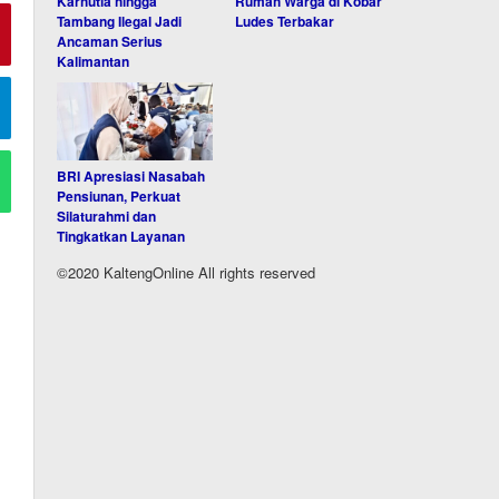
Karhutla hingga
Rumah Warga di Kobar
Tambang Ilegal Jadi
Ludes Terbakar
Ancaman Serius
Kalimantan
BRI Apresiasi Nasabah
Pensiunan, Perkuat
Silaturahmi dan
Tingkatkan Layanan
©2020 KaltengOnline All rights reserved