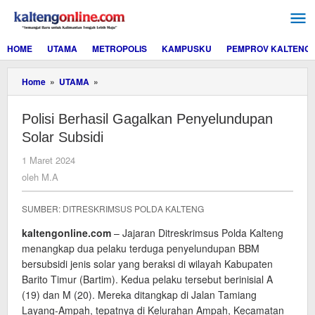
Lewati
ke
konten
HOME
UTAMA
METROPOLIS
KAMPUSKU
PEMPROV KALTENG
Polisi
Home
»
UTAMA
»
Berhasil
Gagalkan
Polisi Berhasil Gagalkan Penyelundupan
Penyelundupan
Solar
Solar Subsidi
Subsidi
oleh
1 Maret 2024
M.A
oleh
M.A
SUMBER: DITRESKRIMSUS POLDA KALTENG
kaltengonline.com
– Jajaran Ditreskrimsus Polda Kalteng
menangkap dua pelaku terduga penyelundupan BBM
bersubsidi jenis solar yang beraksi di wilayah Kabupaten
Barito Timur (Bartim). Kedua pelaku tersebut berinisial A
(19) dan M (20). Mereka ditangkap di Jalan Tamiang
Layang-Ampah, tepatnya di Kelurahan Ampah, Kecamatan