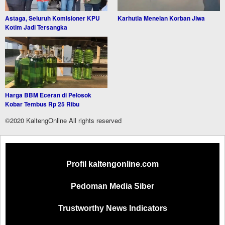
Astaga, Seluruh Komisioner KPU
Karhutla Menelan Korban Jiwa
Kotim Jadi Tersangka
Harga BBM Eceran di Pelosok
Kobar Tembus Rp 25 Ribu
©2020 KaltengOnline All rights reserved
Profil kaltengonline.com
Pedoman Media Siber
Trustworthy News Indicators