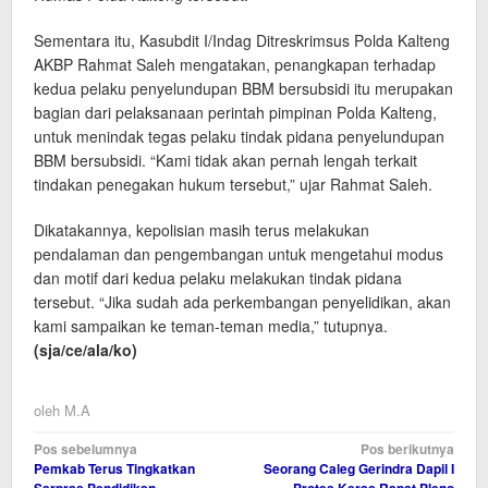
Sementara itu, Kasubdit I/Indag Ditreskrimsus Polda Kalteng
AKBP Rahmat Saleh mengatakan, penangkapan terhadap
kedua pelaku penyelundupan BBM bersubsidi itu merupakan
bagian dari pelaksanaan perintah pimpinan Polda Kalteng,
untuk menindak tegas pelaku tindak pidana penyelundupan
BBM bersubsidi. “Kami tidak akan pernah lengah terkait
tindakan penegakan hukum tersebut,” ujar Rahmat Saleh.
Dikatakannya, kepolisian masih terus melakukan
pendalaman dan pengembangan untuk mengetahui modus
dan motif dari kedua pelaku melakukan tindak pidana
tersebut. “Jika sudah ada perkembangan penyelidikan, akan
kami sampaikan ke teman-teman media,” tutupnya.
(sja/ce/ala
/ko)
oleh
M.A
Navigasi
Pos sebelumnya
Pos berikutnya
Pemkab Terus Tingkatkan
Seorang Caleg Gerindra Dapil I
pos