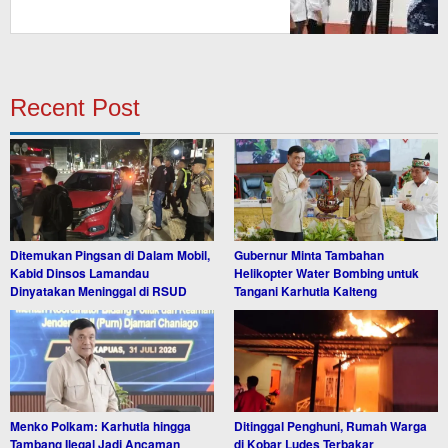
Recent Post
Ditemukan Pingsan di Dalam Mobil,
Gubernur Minta Tambahan
Kabid Dinsos Lamandau
Helikopter Water Bombing untuk
Dinyatakan Meninggal di RSUD
Tangani Karhutla Kalteng
Menko Polkam: Karhutla hingga
Ditinggal Penghuni, Rumah Warga
Tambang Ilegal Jadi Ancaman
di Kobar Ludes Terbakar