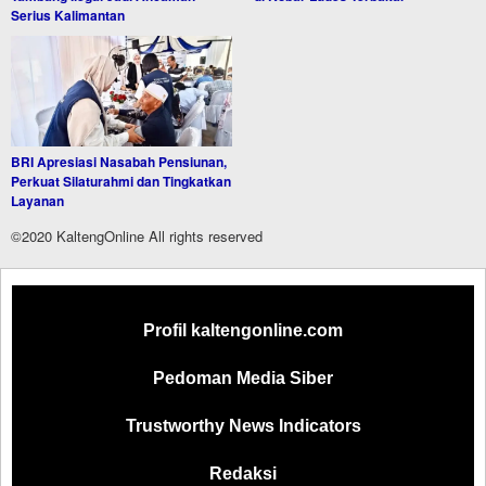
Serius Kalimantan
BRI Apresiasi Nasabah Pensiunan,
Perkuat Silaturahmi dan Tingkatkan
Layanan
©2020 KaltengOnline All rights reserved
Profil kaltengonline.com
Pedoman Media Siber
Trustworthy News Indicators
Redaksi