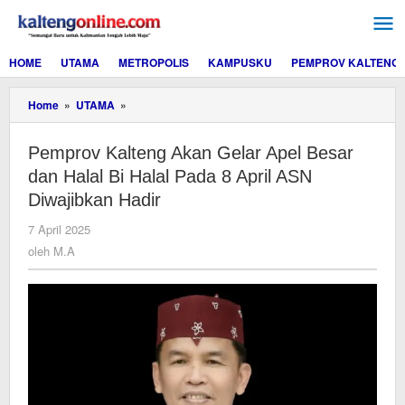
Lewati
ke
konten
HOME
UTAMA
METROPOLIS
KAMPUSKU
PEMPROV KALTENG
Pemprov
Home
»
UTAMA
»
Kalteng
Akan
Pemprov Kalteng Akan Gelar Apel Besar
Gelar
Apel
dan Halal Bi Halal Pada 8 April ASN
Besar
Diwajibkan Hadir
dan
Halal
oleh
7 April 2025
Bi
M.A
oleh
M.A
Halal
Pada
8
April
ASN
Diwajibkan
Hadir