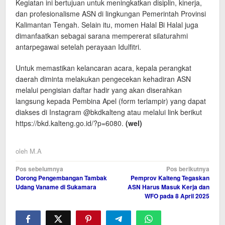
Kegiatan ini bertujuan untuk meningkatkan disiplin, kinerja,
dan profesionalisme ASN di lingkungan Pemerintah Provinsi
Kalimantan Tengah. Selain itu, momen Halal Bi Halal juga
dimanfaatkan sebagai sarana mempererat silaturahmi
antarpegawai setelah perayaan Idulfitri.
Untuk memastikan kelancaran acara, kepala perangkat
daerah diminta melakukan pengecekan kehadiran ASN
melalui pengisian daftar hadir yang akan diserahkan
langsung kepada Pembina Apel (form terlampir) yang dapat
diakses di Instagram @bkdkalteng atau melalui link berikut
https://bkd.kalteng.go.id/?p=6080.
(wel)
oleh
M.A
Navigasi
Pos sebelumnya
Pos berikutnya
Dorong Pengembangan Tambak
Pemprov Kalteng Tegaskan
pos
Udang Vaname di Sukamara
ASN Harus Masuk Kerja dan
WFO pada 8 April 2025