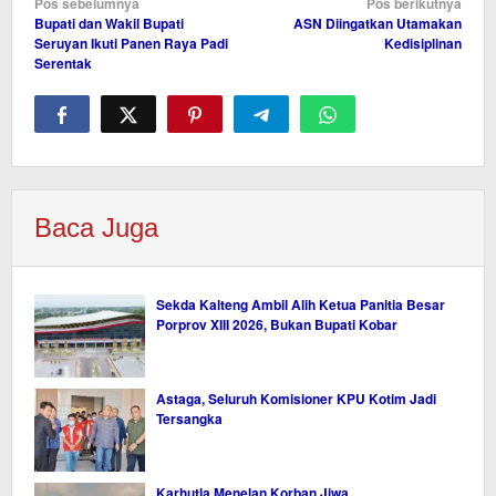
Navigasi
Pos sebelumnya
Pos berikutnya
Bupati dan Wakil Bupati
ASN Diingatkan Utamakan
pos
Seruyan Ikuti Panen Raya Padi
Kedisiplinan
Serentak
Baca Juga
Sekda Kalteng Ambil Alih Ketua Panitia Besar
Porprov XIII 2026, Bukan Bupati Kobar
Astaga, Seluruh Komisioner KPU Kotim Jadi
Tersangka
Karhutla Menelan Korban Jiwa