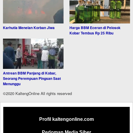
Karhutla Menelan Korban Jiwa
Harga BBM Eceran di Pelosok
Kobar Tembus Rp 25 Ribu
Antrean BBM Panjang di Kobar,
Seorang Perempuan Pingsan Saat
Menunggu
©2020 KaltengOnline All rights reserved
Profil kaltengonline.com
Pedoman Media Siber